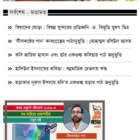
সর্বশেষ - মতামত
বিষাদের ঘোড়া : বিষন্ন সুন্দরের প্রতিধ্বনি -ড. বিভূতি ভূষণ মিত্র
‘নীলকন্ঠের গান’ কাব্যগ্রন্থের পাঠানুভূতি : মোহাম্মদ রবিউল আলম
কবি আরিফ হাসান এবং তাঁর একগুচ্ছ কবিতার পাঠ অনুভূতি
হাদিউল ইসলামের কবিতা : বহুমাত্রিক চেতনায় ঋদ্ধ
ছড়াকার নূরুল ইসলাম মনি’র একগুচ্ছ ছড়ার পাঠ অনুভূতি