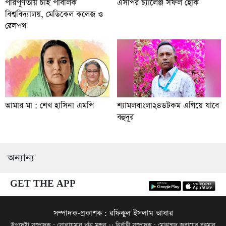
পরিপূর্ণতায় চাই পাবলিক
এসপির চ্যালেঞ্জ সফল হোক
বিশ্ববিদ্যালয়, মেডিকেল কলেজ ও
রেলপথ
আমার মা : শেখ হাসিনা এমপি
শ্যামলবাংলা২৪ডটকম এগিয়ে যাবে
বহুদূর
অন্যান্য
GET THE APP
সম্পাদক-প্রকাশক : রফিকুল ইসলাম আধার
উপদেষ্টা সম্পাদক : সোলায়মান খাঁন মজনু ।। নির্বাহী সম্পাদক : মোহাম্মদ জুবায়ের রহমান