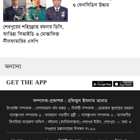
ও ফেনসিডিল উদ্ধার
শেরপুরের শহিদুল্লাহ রমনার ডিসি,
ফাতিহা সিআইডি ও মোস্তাফিজ
নীলফামারির এসপি
অন্যান্য
GET THE APP
সম্পাদক-প্রকাশক : রফিকুল ইসলাম আধার
উপদেষ্টা সম্পাদক : সোলায়মান খাঁন মজনু ।। নির্বাহী সম্পাদক : মোহাম্মদ জুবায়ের রহমান
ব্যবস্থাপনা সম্পাদক-১ : ফারহানা পারভীন মুন্নী ।। ব্যবস্থাপনা সম্পাদক-২ : আলমগীর
কিবরিয়া কামরুল অফিস : বটতলা (কালিরবাজার) শেরপুর টাউন, শেরপুর। ।। তথ্য ও
সম্প্রচার মন্ত্রণালয়ের নিবন্ধন নং-৮২