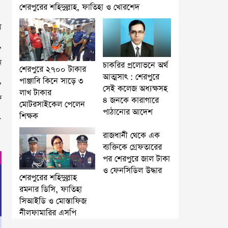
শেরপুরের শহিদুল্লাহ, ফাতিহা ও খোরশেদ
ম
,
ি
চাকরির প্রলোভনে অর্থ
শেরপুরে ২৭০০ টাকার
আত্মসাৎ : শেরপুরে
,
পাঞ্জাবি কিনে সাড়ে ৩
সেই কলেজ অধ্যক্ষসহ
লাখ টাকার
ফ
৪ জনকে কারাগারে
মোটরসাইকেল পেলেন
পাঠানোর আদেশ
শিক্ষক
.
রাজধানী থেকে এক
ব্যক্তিকে গ্রেফতারের
পর শেরপুরে জাল টাকা
ও ফেনসিডিল উদ্ধার
শেরপুরের শহিদুল্লাহ
রমনার ডিসি, ফাতিহা
সিআইডি ও মোস্তাফিজ
নীলফামারির এসপি