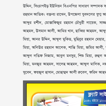
উদ্দিন, সিংচাপইড় ইউনিয়ন বিএনপির সাধারণ সম্পাদক 
রহমান আতিক। বক্তব্য রাখেন, উপজেলা যুবদলের যুগ্ম 
আব্দুর রশীদ, মোস্তাফিজুর রহমান চৌধুরী লায়েক, স
আহমদ, উসমান আলী, আমির খান, ছাব্বির আহমদ, আব্দুল 
মিয়া, আনর উদ্দিন, আব্দুল মুকিত, মুহিবুর রহমান মেম
মিয়া, অলিউর রহমান আলেক, শান্তি মিয়া, জমির আলী,
আব্দুল লতিফ নিজাম, আবুল মনসুর, শিশু মিয়া, রুহুল 
মিয়া, মনজুর আহমদ, সালেহ আহমদ, আব্দুল মালিক, ন
সুবেদ, ফয়জুল হাসান, মোহাম্মদ আলী রুবেল, ফরিদ আহমদ