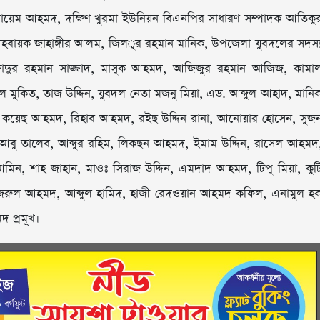
সায়েম আহমদ, দক্ষিণ খুরমা ইউনিয়ন বিএনপির সাধারণ সম্পাদক আতিকু
আহবায়ক জাহাঙ্গীর আলম, জিল­ুর রহমান মানিক, উপজেলা যুবদলের সদস্
াজ্জাদুর রহমান সাজ্জাদ, মাসুক আহমদ, আজিজুর রহমান আজিজ, কামা
মুকিত, তাজ উদ্দিন, যুবদল নেতা মজনু মিয়া, এড. আব্দুল আহাদ, মানি
্বার, কয়েছ আহমদ, রিহাব আহমদ, রইছ উদ্দিন রানা, আনোয়ার হোসেন, সুজ
 আবু তালেব, আব্দুর রহিম, লিকছন আহমদ, ইমাম উদ্দিন, রাসেল আহমদ
আমিন, শাহ জাহান, মাওঃ সিরাজ উদ্দিন, এমদাদ আহমদ, টিপু মিয়া, কুট
জরুল আহমদ, আব্দুল হামিদ, হাজী রেদওয়ান আহমদ কফিল, এনামুল হ
 প্রমূখ।