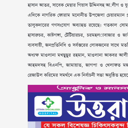
হাসান আতর, সাবেক মেম্বার গিয়াস উদ্দিনসহ আ.লীগ ও যু
এদিকে নাগরিক ফোরাম মনোনীত উপজেলা চেয়ারম্যান প
তালুকদারের গণসংযোগ অব্যাহত রয়েছে। গতকাল সোম
হাসারুচর, কাষ্টগঙ্গা, টেটিয়ারচর, চরমহল­াবাজার 
ব্যবসায়ী, জনপ্রতিনিধি ও সর্বস্তরের লোকজনের সাথে 
অধ্যক্ষ মাওলানা মখছুছুর রহমান, মাওলানা আকবর আলী
আহমদসহ বিএনপি, জামায়াত, জাগপা ও খেলাফত মজলিসে
রেজাউল করিমের সমর্থনে এক নির্বাচনী সভা অনুষ্ঠিত হয়ে