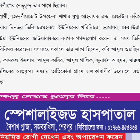
বলীগের নেতৃবৃন্দ তার সাথে ছিলেন।
্রার্থী, ১৯দলীয়জোট উপজেলা শাখার যুগ্ম আহবায়ক এড. রেজাউল করি
বার দিনভর তিনি চরমহল­া ইউনিয়নের খরিদিচর, চরমাধব, কেজাউরা
ও জাউয়া ইউনিয়নের জাউয়াবাজারে ব্যাপক গণসংযোগ করেন। এ সময় তিন
মতবিনিময় করেছেন। গণসংযোগকালে তার সাথে ছিলেন, কবি আব্দুল ওয়াহিদ
, কামরুল ইসলাম, আব্দুল কাবির, আব্দুল খালিক, জুনাইদ আহমদ, মারু
র নেতৃবৃন্দ। সন্ধ্যায় তাতিকোনা গ্রামে এলাকাবাসীর উদ্যোগে এড
ছে।