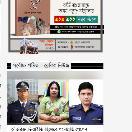
সর্বোচ্চ পঠিত - ব্রেকিং নিউজ
ী
ি
,
া
র
ল
অতিরিক্ত ডিআইজি হিসেবে পদোন্নতি পেলেন