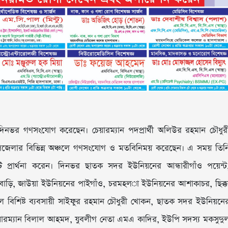
ায় দিনভর গণসংযোগ করেছেন। চেয়ারম্যান পদপ্রার্থী অলিউর রহমান চৌধুর
জেলার বিভিন্ন অঞ্চলে গণসংযোগ ও মতবিনিময় করেছেন। এ সময় তিন
্রার্থনা করেন। দিনভর ছাতক সদর ইউনিয়নের আন্ধারীগাঁও পয়েন্ট
বড়বাড়ি, জাউয়া ইউনিয়নের পাইগাঁও, চরমহল­া ইউনিয়নের আশাকাচর, ছিক্ক
 বিশিষ্ট ব্যবসায়ী সাইফুর রহমান চৌধুরী খোকন, ছাতক সদর ইউনিয়নে
চেয়ারম্যান বিল­াল আহমদ, যুবলীগ নেতা এমএ কাদির, ইউপি সদস্য মকসুদু