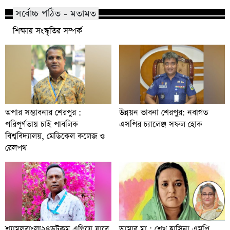
সর্বোচ্চ পঠিত - মতামত
শিক্ষায় সংস্কৃতির সম্পর্ক
অপার সম্ভাবনার শেরপুর :
উন্নয়ন ভাবনা শেরপুর: নবাগত
পরিপূর্ণতায় চাই পাবলিক
এসপির চ্যালেঞ্জ সফল হোক
বিশ্ববিদ্যালয়, মেডিকেল কলেজ ও
রেলপথ
শ্যামলবাংলা২৪ডটকম এগিয়ে যাবে
আমার মা : শেখ হাসিনা এমপি