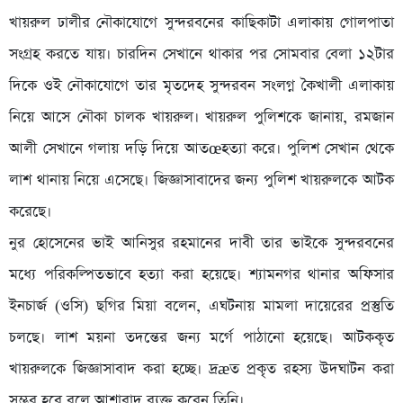
খায়রুল ঢালীর নৌকাযোগে সুন্দরবনের কাছিকাটা এলাকায় গোলপাতা
সংগ্রহ করতে যায়। চারদিন সেখানে থাকার পর সোমবার বেলা ১২টার
দিকে ওই নৌকাযোগে তার মৃতদেহ সুন্দরবন সংলগ্ন কৈখালী এলাকায়
নিয়ে আসে নৌকা চালক খায়রুল। খায়রুল পুলিশকে জানায়, রমজান
আলী সেখানে গলায় দড়ি দিয়ে আতœহত্যা করে। পুলিশ সেখান থেকে
লাশ থানায় নিয়ে এসেছে। জিজ্ঞাসাবাদের জন্য পুলিশ খায়রুলকে আটক
করেছে।
নুর হোসেনের ভাই আনিসুর রহমানের দাবী তার ভাইকে সুন্দরবনের
মধ্যে পরিকল্পিতভাবে হত্যা করা হয়েছে। শ্যামনগর থানার অফিসার
ইনচার্জ (ওসি) ছগির মিয়া বলেন, এঘটনায় মামলা দায়েরের প্রস্তুতি
চলছে। লাশ ময়না তদন্তের জন্য মর্গে পাঠানো হয়েছে। আটককৃত
খায়রুলকে জিজ্ঞাসাবাদ করা হচ্ছে। দ্রæত প্রকৃত রহস্য উদঘাটন করা
সম্ভব হবে বলে আশাবাদ ব্যক্ত করেন তিনি।