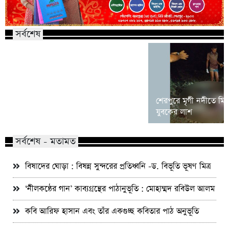
সর্বশেষ
কালিয়াকৈর হাইটেক পার্কে বিনিয়োগ প্রস্তাব
শেরপুরে মৃগী নদীতে মি
গুগল-মেটা-টিকটকের
যুবকের লাশ
সর্বশেষ - মতামত
বিষাদের ঘোড়া : বিষন্ন সুন্দরের প্রতিধ্বনি -ড. বিভূতি ভূষণ মিত্র
‘নীলকন্ঠের গান’ কাব্যগ্রন্থের পাঠানুভূতি : মোহাম্মদ রবিউল আলম
কবি আরিফ হাসান এবং তাঁর একগুচ্ছ কবিতার পাঠ অনুভূতি