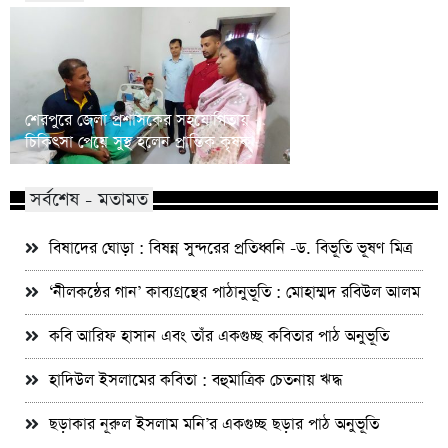
শেরপুরে স্ত্রী-সন্তানের ন্
শেরপুরে জেলা প্রশাসকের সহযোগিতায়
দাবিতে পুলিশ কনস্টেবলে
চিকিৎসা পেয়ে সুস্থ হলেন প্রান্তিক কৃষক
সম্মেলন
সর্বশেষ - মতামত
বিষাদের ঘোড়া : বিষন্ন সুন্দরের প্রতিধ্বনি -ড. বিভূতি ভূষণ মিত্র
‘নীলকন্ঠের গান’ কাব্যগ্রন্থের পাঠানুভূতি : মোহাম্মদ রবিউল আলম
কবি আরিফ হাসান এবং তাঁর একগুচ্ছ কবিতার পাঠ অনুভূতি
হাদিউল ইসলামের কবিতা : বহুমাত্রিক চেতনায় ঋদ্ধ
ছড়াকার নূরুল ইসলাম মনি’র একগুচ্ছ ছড়ার পাঠ অনুভূতি