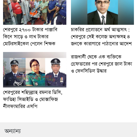
চাকরির প্রলোভনে অর্থ আত্মসাৎ :
শেরপুরে ২৭০০ টাকার পাঞ্জাবি
শেরপুরে সেই কলেজ অধ্যক্ষসহ ৪
কিনে সাড়ে ৩ লাখ টাকার
জনকে কারাগারে পাঠানোর আদেশ
মোটরসাইকেল পেলেন শিক্ষক
রাজধানী থেকে এক ব্যক্তিকে
গ্রেফতারের পর শেরপুরে জাল টাকা
ও ফেনসিডিল উদ্ধার
শেরপুরের শহিদুল্লাহ রমনার ডিসি,
ফাতিহা সিআইডি ও মোস্তাফিজ
নীলফামারির এসপি
অন্যান্য