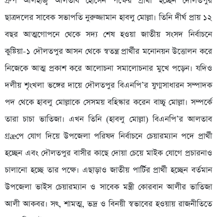
গ্রুপ আলহাজ্ব আলতাব হোসেন পক্ষের প্রার্থী হচ্ছেন দৌলতপুর
ছাত্রদলের সাবেক সভাপতি নুরুজ্জামান হাবলু মোল্লা। তিনি দীর্ঘ প্রায় ১২
বছর আত্মগোপনে থেকে সদ্য শেষ হওয়া জাতীয় সংসদ নির্বাচনে
কুষ্টিয়া-১ দৌলতপুর আসন থেকে স্বতন্ত্র প্রার্থীর মনোনয়ন উত্তোলন করে
নিজেকে আত্ম প্রকাশ করে আলোচনা সমালোচনার মুখে পড়েন। যদিও
দলীয় শৃংখলা ভঙ্গের দায়ে দৌলতপুর বিএনপি’র যুগ্মসাধারন সম্পাদক
পদ থেকে হাবলু মোল্লাকে সেসময় বহিস্কার করেন বাচ্চু মোল্লা। সম্পর্কে
তারা চাচা ভাতিজা। এখন তিনি (হাবলু মোল্লা) বিএনপি’র আলতাব
গ্রæপে যোগ দিয়ে উপজেলা পরিষদ নির্বাচনে চেয়ারম্যান পদে প্রার্থী
হচ্ছেন এবং দৌলতপুর বাসীর কাছে দোয়া চেয়ে মাইক যোগে প্রচারনাও
চালানো হচ্ছে তার পক্ষে। এছাড়াও জাতীয় পার্টির প্রার্থী হচ্ছেন বর্তমান
উপজেলা ভাইস চেয়ারম্যান ও সাবেক মন্ত্রী কোরবান আলীর ভাতিজা
আলী আকবর। সৎ, শামত্ম, ভদ্র ও বিনয়ী স্বভাবের হওয়ায় রাজনীতিতে