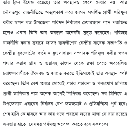
তার ক্লিন ইমেজ রয়েছে। তার অবস্থানও ফেলে দেয়ার নয়। আর
দৌলতপুর রাজনীতিতে অত্মপ্রকাশ করে জাসদ সমর্থিত প্রার্থী শরিফুল
কবীর স্বপন গত উপজেলা পরিষদ নির্বাচনে চেয়ারম্যান পদে পরাজিত
হলেও এবার তিনি তার অবস্থান অনেকটা সুদৃড় করেছেন। পরিচ্ছন্ন
রাজনীতি করার সুবাদে জাসদ ছাত্রলীগের কেন্দ্রীয় সাবেক সভাপতি ও
কেন্দ্রীয় যুবজোটের বর্তমান যুগ্মসাধারন সম্পাদক শরিফুল কবীর স্বপন
পদ্মার করাল গ্রাস ও ভয়াবহ ভাংগন থেকে রক্ষা পেতে অবহেলিত
চরাঞ্চলবাসীকে ঐক্যবদ্ধ ও জাগ্রত করতে ইতিমধ্যেই তার অবস্থান স্পষ্ট
করেছেন। তিনি বেশ জোরে সোরেই প্রচার প্রচারনা ও গনংযোগ চালিয়ে
প্রার্থী তালিকায় নাম অনেক আগেই লিপিবদ্ধ করেছেন। সব মিলিয়ে এ
উপজেলায় এবারের নির্বাচন বেশ জমজমাট ও প্রতিদ্বন্দ্বিতা পূর্ন হবে।
শেষ হাসি কে হাসবে আর কার গলে পরানো জয়ের মালা সে রায় রয়েছে
জনতার হাতে। সেসময় পর্যমত্ম অপেক্ষা করতে হবে সকলকে।