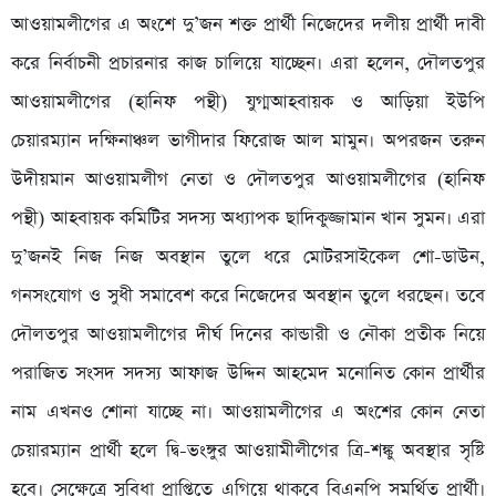
আওয়ামলীগের এ অংশে দু’জন শক্ত প্রার্থী নিজেদের দলীয় প্রার্থী দাবী
করে নির্বাচনী প্রচারনার কাজ চালিয়ে যাচ্ছেন। এরা হলেন, দৌলতপুর
আওয়ামলীগের (হানিফ পন্থী) যুগ্মআহবায়ক ও আড়িয়া ইউপি
চেয়ারম্যান দক্ষিনাঞ্চল ভাগীদার ফিরোজ আল মামুন। অপরজন তরুন
উদীয়মান আওয়ামলীগ নেতা ও দৌলতপুর আওয়ামলীগের (হানিফ
পন্থী) আহবায়ক কমিটির সদস্য অধ্যাপক ছাদিকুজ্জামান খান সুমন। এরা
দু’জনই নিজ নিজ অবস্থান তুলে ধরে মোটরসাইকেল শো-ডাউন,
গনসংযোগ ও সুধী সমাবেশ করে নিজেদের অবস্থান তুলে ধরছেন। তবে
দৌলতপুর আওয়ামলীগের দীর্ঘ দিনের কান্ডারী ও নৌকা প্রতীক নিয়ে
পরাজিত সংসদ সদস্য আফাজ উদ্দিন আহমেদ মনোনিত কোন প্রার্থীর
নাম এখনও শোনা যাচ্ছে না। আওয়ামলীগের এ অংশের কোন নেতা
চেয়ারম্যান প্রার্থী হলে দ্বি-ভংঙ্গুর আওয়ামীলীগের ত্রি-শঙ্কু অবস্থার সৃষ্টি
হবে। সেক্ষেত্রে সুবিধা প্রাপ্তিতে এগিয়ে থাকবে বিএনপি সমর্থিত প্রার্থী।