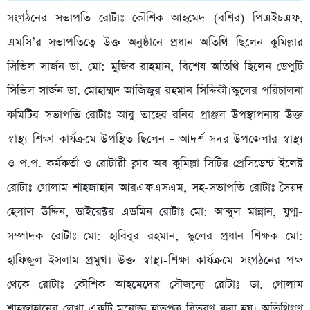
সংগঠনের সভাপতি রোটাঃ কৌশিক আহমেদ (বশির) পিএইচএফ,
এমসি’র সভাপতিত্বে উক্ত অনুষ্ঠানে প্রধান অতিথি ছিলেন কুমিল্লার
সিভিল সার্জন ডা. মো: মুজিব রাহমান, বিশেষ অতিথি ছিলেন ডেপুটি
সিভিল সার্জন ডা. মোহাম্মদ আজিজুর রহমান সিদ্দিকী।স্কুলের পরিচালনা
কমিটির সভাপতি রোটাঃ আবু তাহের রনির প্রাঞ্জল উপস্থাপনায় উক্ত
স্বাস্থ্য-শিক্ষা কার্যক্রমে উপস্থিত ছিলেন – আদর্শ সদর উপজেলার স্বাস্থ্য
ও প.প. কর্মকর্তা ও রোটারী ক্লাব অব কুমিল্লা সিটির প্রেসিডেন্ট ইলেক্ট
রোটাঃ গোলাম শাহজাহান আরএফএসএম, সহ-সভাপতি রোটাঃ সৈয়দ
হেলাল উদ্দিন, ডাইরেক্টর এডমিন রোটাঃ মো: আব্দুল মান্নান, যুগ্ম-
সম্পাদক রোটাঃ মো: হাবিবুর রহমান, স্কুলের প্রধান শিক্ষক মো:
হাফিজুল ইসলাম প্রমুখ। উক্ত স্বাস্থ্য-শিক্ষা কার্যক্রমে সংগঠনের পক্ষ
থেকে রোটাঃ কৌশিক আহমেদের সৌজন্যে রোটাঃ ডা. গোলাম
শাহজাহানের লেখা একটি মনোজ্ঞ হাতপত্র বিতরণ করা হয়। অতিথিগণ