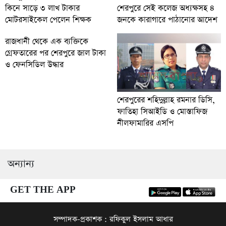
শেরপুরে সেই কলেজ অধ্যক্ষসহ ৪
কিনে সাড়ে ৩ লাখ টাকার
জনকে কারাগারে পাঠানোর আদেশ
মোটরসাইকেল পেলেন শিক্ষক
রাজধানী থেকে এক ব্যক্তিকে
গ্রেফতারের পর শেরপুরে জাল টাকা
ও ফেনসিডিল উদ্ধার
শেরপুরের শহিদুল্লাহ রমনার ডিসি,
ফাতিহা সিআইডি ও মোস্তাফিজ
নীলফামারির এসপি
অন্যান্য
GET THE APP
সম্পাদক-প্রকাশক : রফিকুল ইসলাম আধার