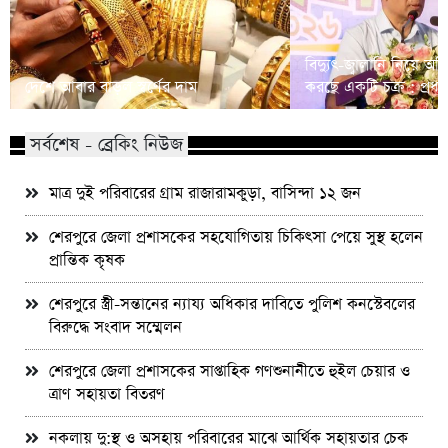
বিদ্যুৎ-জ্বালানি নিয়ে অস্থ
দেশে আবার বাড়ল স্বর্ণের দাম
করছে একটি চক্র : প্রধানমন
সর্বশেষ - ব্রেকিং নিউজ
মাত্র দুই পরিবারের গ্রাম রাজারামকুড়া, বাসিন্দা ১২ জন
শেরপুরে জেলা প্রশাসকের সহযোগিতায় চিকিৎসা পেয়ে সুস্থ হলেন
প্রান্তিক কৃষক
শেরপুরে স্ত্রী-সন্তানের ন্যায্য অধিকার দাবিতে পুলিশ কনস্টেবলের
বিরুদ্ধে সংবাদ সম্মেলন
শেরপুরে জেলা প্রশাসকের সাপ্তাহিক গণশুনানীতে হুইল চেয়ার ও
ত্রাণ সহায়তা বিতরণ
নকলায় দু:স্থ ও অসহায় পরিবারের মাঝে আর্থিক সহায়তার চেক