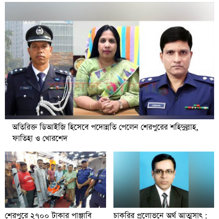
অতিরিক্ত ডিআইজি হিসেবে পদোন্নতি পেলেন শেরপুরের শহিদুল্লাহ,
ফাতিহা ও খোরশেদ
চাকরির প্রলোভনে অর্থ আত্মসাৎ :
শেরপুরে ২৭০০ টাকার পাঞ্জাবি