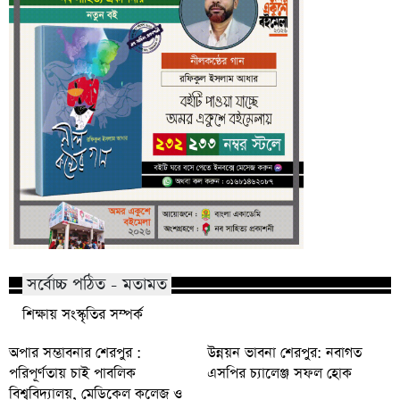
সর্বোচ্চ পঠিত - মতামত
শিক্ষায় সংস্কৃতির সম্পর্ক
অপার সম্ভাবনার শেরপুর :
উন্নয়ন ভাবনা শেরপুর: নবাগত
পরিপূর্ণতায় চাই পাবলিক
এসপির চ্যালেঞ্জ সফল হোক
বিশ্ববিদ্যালয়, মেডিকেল কলেজ ও