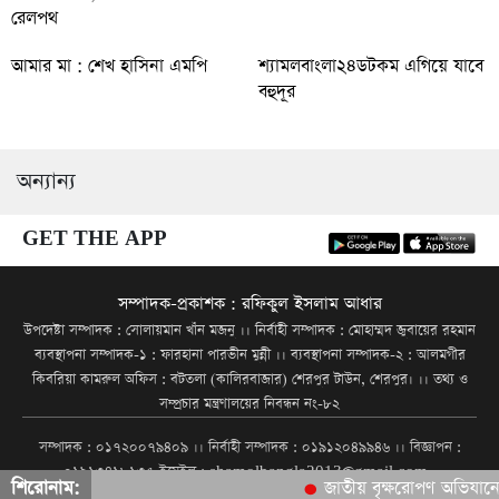
রেলপথ
আমার মা : শেখ হাসিনা এমপি
শ্যামলবাংলা২৪ডটকম এগিয়ে যাবে
বহুদূর
অন্যান্য
GET THE APP
সম্পাদক-প্রকাশক : রফিকুল ইসলাম আধার
উপদেষ্টা সম্পাদক : সোলায়মান খাঁন মজনু ।। নির্বাহী সম্পাদক : মোহাম্মদ জুবায়ের রহমান
ব্যবস্থাপনা সম্পাদক-১ : ফারহানা পারভীন মুন্নী ।। ব্যবস্থাপনা সম্পাদক-২ : আলমগীর
কিবরিয়া কামরুল অফিস : বটতলা (কালিরবাজার) শেরপুর টাউন, শেরপুর। ।। তথ্য ও
সম্প্রচার মন্ত্রণালয়ের নিবন্ধন নং-৮২
সম্পাদক : ০১৭২০০৭৯৪০৯ ।। নির্বাহী সম্পাদক : ০১৯১২০৪৯৯৪৬ ।। বিজ্ঞাপন :
০১৯১৩৪১৮১৩৫ ইমেইল : shamolbangla2013@gmail.com
শিরোনাম:
জাতীয় বৃক্ষরোপণ অভিযানে ছা