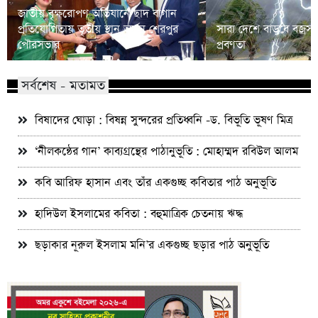
জাতীয় বৃক্ষরোপণ অভিযানে ছাদ বাগান
প্রতিযোগিতায় তৃতীয় স্থান অর্জন শেরপুর
সারা দেশে বাড়বে বজ্রসহ 
পৌরসভার
প্রবণতা
সর্বশেষ - মতামত
বিষাদের ঘোড়া : বিষন্ন সুন্দরের প্রতিধ্বনি -ড. বিভূতি ভূষণ মিত্র
‘নীলকন্ঠের গান’ কাব্যগ্রন্থের পাঠানুভূতি : মোহাম্মদ রবিউল আলম
কবি আরিফ হাসান এবং তাঁর একগুচ্ছ কবিতার পাঠ অনুভূতি
হাদিউল ইসলামের কবিতা : বহুমাত্রিক চেতনায় ঋদ্ধ
ছড়াকার নূরুল ইসলাম মনি’র একগুচ্ছ ছড়ার পাঠ অনুভূতি