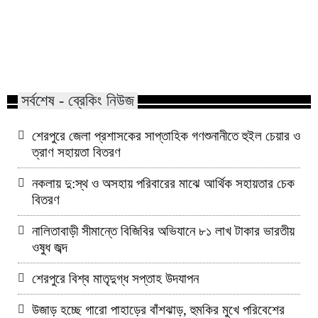
নীরবতা কি অভিমান, নাকি এক অদৃশ্য
ইংল্যান্ডকে হারানোর দি
মানসিক নির্যাতন?
দিবস’ ঘোষণা করল আর্জে
সর্বশেষ - ব্রেকিং নিউজ
শেরপুরে জেলা প্রশাসকের সাপ্তাহিক গণশুনানীতে হুইল চেয়ার ও
ত্রাণ সহায়তা বিতরণ
নকলায় দু:স্থ ও অসহায় পরিবারের মাঝে আর্থিক সহায়তার চেক
বিতরণ
নালিতাবাড়ী সীমান্তে বিজিবির অভিযানে ৮১ লাখ টাকার ভারতীয়
ওষুধ জব্দ
শেরপুরে বিশ্ব মাতৃদুগ্ধ সপ্তাহ উদযাপন
উজাড় হচ্ছে গারো পাহাড়ের বাঁশঝাড়, হুমকির মুখে পরিবেশের