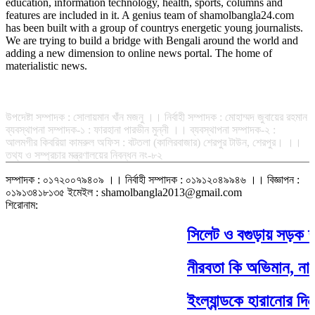
education, information technology, health, sports, columns and
features are included in it. A genius team of shamolbangla24.com
has been built with a group of countrys energetic young journalists.
We are trying to build a bridge with Bengali around the world and
adding a new dimension to online news portal. The home of
materialistic news.
সম্পাদক-প্রকাশক : রফিকুল ইসলাম আধার
উপদেষ্টা সম্পাদক : সোলায়মান খাঁন মজনু ।। নির্বাহী সম্পাদক : মোহাম্মদ জুবায়ের রহমান
ব্যবস্থাপনা সম্পাদক-১ : ফারহানা পারভীন মুন্নী ।। ব্যবস্থাপনা সম্পাদক-২ :
আলমগীর কিবরিয়া কামরুল অফিস : বটতলা (কালিরবাজার) শেরপুর টাউন, শেরপুর। ।।
তথ্য ও সম্প্রচার মন্ত্রণালয়ের নিবন্ধন নং-৮২
সম্পাদক : ০১৭২০০৭৯৪০৯ ।। নির্বাহী সম্পাদক : ০১৯১২০৪৯৯৪৬ ।। বিজ্ঞাপন :
০১৯১৩৪১৮১৩৫ ইমেইল : shamolbangla2013@gmail.com
শিরোনাম:
সিলেট ও বগুড়ায় সড়ক দুর্
নীরবতা কি অভিমান, নাকি 
ইংল্যান্ডকে হারানোর দিনট