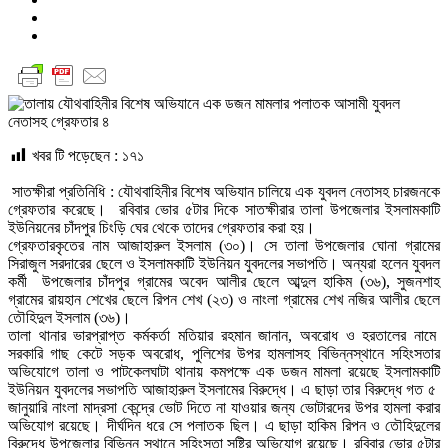
খবর টি পড়েছেন :
১৭১
সাতক্ষীরা প্রতিনিধি : যৌথবাহিনীর বিশেষ অভিযান চালিয়ে এক যুবদল নেতাসহ চারজনকে
গ্রেফতার করেছে। রবিবার ভোর ৫টার দিকে সাতক্ষীরার তালা উপজেলার ইসলামকাটি
ইউনিয়নের চাঁদপুর চিংড়ি ঘের থেকে তাদের গ্রেফতার করা হয়।
গ্রেফতারকৃতের নাম আজাহারুল ইসলাম (৩০)। সে তালা উপজেলার ঘোনা গ্রামের
সিরাজুল সরদারের ছেলে ও ইসলামকাটি ইউনিয়ন যুবদলের সভাপতি। অন্যরা হলেন যুবদল
কর্মী উপজেলার চাঁদপুর গ্রামের অবেদ আলীর ছেলে আব্দুল হাকিম (৩৬), সুজনশাহ
গ্রামের রায়হান শেখের ছেলে রিপন শেখ (২৩) ও নাংলা গ্রামের শেখ নজির আলীর ছেলে
তৌহিদুল ইসলাম (৩৬)।
তালা থানার ভারপ্রাপ্ত কর্মকর্তা মতিয়ার রহমান জানান, অবরোধ ও হরতালের নামে
সরকারি গাছ কেটে সড়ক অবরোধ, পুলিশের উপর হামলাসহ বিভিন্নস্থানে সহিংসতার
অভিযোগে তালা ও পাটকেলঘাটা থানায় কমপক্ষে এক ডজন মামলা রয়েছে ইসলামকাটি
ইউনিয়ন যুবদলের সভাপতি আজাহারুল ইসলামের বিরুদ্ধে। এ ছাড়া তার বিরুদ্ধে গত ৫
জানুয়ারি নাংলা মাদ্রসা কেন্দ্রে ভোট দিতে না যাওয়ার জন্য ভোটারদের উপর হামলা করার
অভিযোগ রয়েছে। দীর্ঘদিন ধরে সে পলাতক ছিল। এ ছাড়া হাকিম রিপন ও তৌহিদুলের
বিরুদ্ধে উপজেলার বিভিন্ন স্থানে সহিংসতা সৃষ্টির অভিযোগ রয়েছে। রবিবার ভোর ৫টার