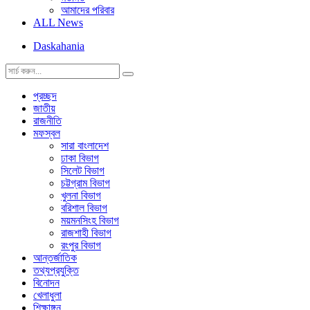
আমাদের পরিবার
ALL News
Daskahania
প্রচ্ছদ
জাতীয়
রাজনীতি
মফস্বল
সারা বাংলাদেশ
ঢাকা বিভাগ
সিলেট বিভাগ
চট্টগ্রাম বিভাগ
খুলনা বিভাগ
বরিশাল বিভাগ
ময়মনসিংহ বিভাগ
রাজশাহী বিভাগ
রংপুর বিভাগ
আন্তর্জাতিক
তথ্যপ্রযুক্তি
বিনোদন
খেলাধুলা
শিক্ষাঙ্গন