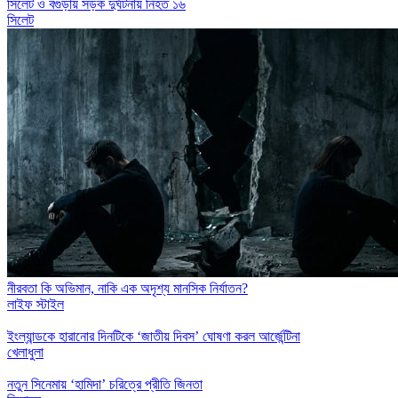
সিলেট ও বগুড়ায় সড়ক দুর্ঘটনায় নিহত ১৬
সিলেট
নীরবতা কি অভিমান, নাকি এক অদৃশ্য মানসিক নির্যাতন?
লাইফ স্টাইল
ইংল্যান্ডকে হারানোর দিনটিকে ‘জাতীয় দিবস’ ঘোষণা করল আর্জেন্টিনা
খেলাধুলা
নতুন সিনেমায় ‘হামিদা’ চরিত্রে প্রীতি জিনতা