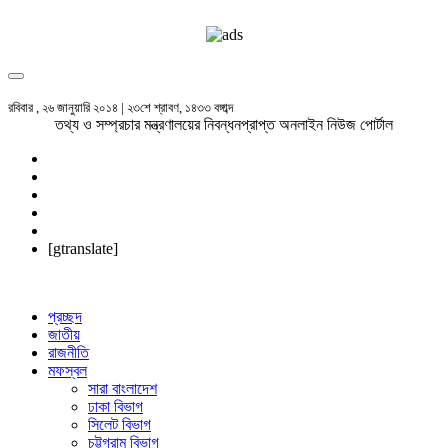
রবিবার , ২৬ জানুয়ারি ২০১৪ | ২৩শে শ্রাবণ, ১৪৩৩ বঙ্গাব্দ
তথ্য ও সম্প্রচার মন্ত্রণালয়ের নিবন্ধনপ্রাপ্ত অনলাইন নিউজ পোর্টাল
[gtranslate]
প্রচ্ছদ
জাতীয়
রাজনীতি
মফস্বল
সারা বাংলাদেশ
ঢাকা বিভাগ
সিলেট বিভাগ
চট্টগ্রাম বিভাগ