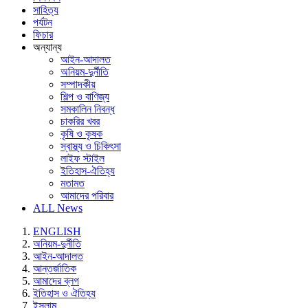
সাহিত্য
পর্যটন
ফিচার
অন্যান্য
আইন-আদালত
অনিয়ম-দুর্নীতি
সম্পাদকীয়
শিল্প ও বাণিজ্য
সমকালিন নিবন্ধ
চাকরির খবর
কৃষি ও কৃষক
স্বাস্থ্য ও চিকিৎসা
লাইফ স্টাইল
ইতিহাস-ঐতিহ্য
মতামত
আমাদের পরিবার
ALL News
ENGLISH
অনিয়ম-দুর্নীতি
আইন-আদালত
আন্তর্জাতিক
আমাদের ব্লগ
ইতিহাস ও ঐতিহ্য
ইসলাম