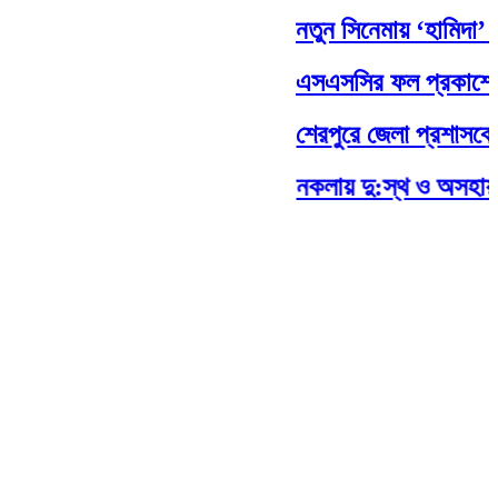
নতুন সিনেমায় ‘হামিদা’ চর
এসএসসির ফল প্রকাশের ত
শেরপুরে জেলা প্রশাসকের 
নকলায় দু:স্থ ও অসহায় প