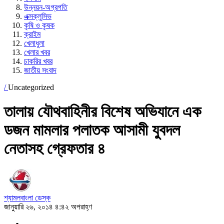
উন্নয়ন-অগ্রগতি
এক্সক্লুসিভ
কৃষি ও কৃষক
ক্রাইম
খেলাধুলা
খেলার খবর
চাকরির খবর
জাতীয় সংবাদ
/
Uncategorized
তালায় যৌথবাহিনীর বিশেষ অভিযানে এক
ডজন মামলার পলাতক আসামী যুবদল
নেতাসহ গ্রেফতার ৪
শ্যামলবাংলা ডেস্ক
জানুয়ারি ২৬, ২০১৪ ৪:৪২ অপরাহ্ণ