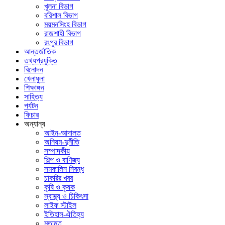
খুলনা বিভাগ
বরিশাল বিভাগ
ময়মনসিংহ বিভাগ
রাজশাহী বিভাগ
রংপুর বিভাগ
আন্তর্জাতিক
তথ্যপ্রযুক্তি
বিনোদন
খেলাধুলা
শিক্ষাঙ্গন
সাহিত্য
পর্যটন
ফিচার
অন্যান্য
আইন-আদালত
অনিয়ম-দুর্নীতি
সম্পাদকীয়
শিল্প ও বাণিজ্য
সমকালিন নিবন্ধ
চাকরির খবর
কৃষি ও কৃষক
স্বাস্থ্য ও চিকিৎসা
লাইফ স্টাইল
ইতিহাস-ঐতিহ্য
মতামত