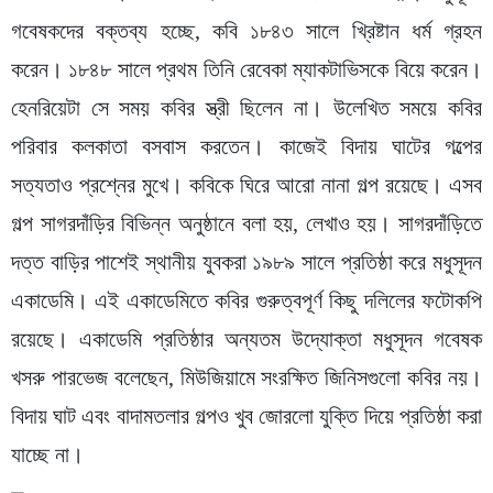
গবেষকদের বক্তব্য হচ্ছে, কবি ১৮৪৩ সালে খ্রিষ্টান ধর্ম গ্রহন
করেন। ১৮৪৮ সালে প্রথম তিনি রেবেকা ম্যাকটাভিসকে বিয়ে করেন।
হেনরিয়েটা সে সময় কবির স্ত্রী ছিলেন না। উলে­খিত সময়ে কবির
পরিবার কলকাতা বসবাস করতেন। কাজেই বিদায় ঘাটের গল্পের
সত্যতাও প্রশ্নের মুখে। কবিকে ঘিরে আরো নানা গল্প রয়েছে। এসব
গল্প সাগরদাঁড়ির বিভিন্ন অনুষ্ঠানে বলা হয়, লেখাও হয়। সাগরদাঁড়িতে
দত্ত বাড়ির পাশেই স্থানীয় যুবকরা ১৯৮৯ সালে প্রতিষ্ঠা করে মধুসূদন
একাডেমি। এই একাডেমিতে কবির গুরুত্বপূর্ণ কিছু দলিলের ফটোকপি
রয়েছে। একাডেমি প্রতিষ্ঠার অন্যতম উদ্যোক্তা মধুসূদন গবেষক
খসরু পারভেজ বলেছেন, মিউজিয়ামে সংরক্ষিত জিনিসগুলো কবির নয়।
বিদায় ঘাট এবং বাদামতলার গল্পও খুব জোরলো যুক্তি দিয়ে প্রতিষ্ঠা করা
যাচ্ছে না।