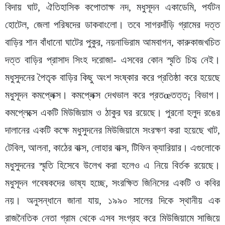
বিদায় ঘাট, ঐতিহাসিক কপোতাক্ষ নদ, মধুসূদন একাডেমি, পর্যটন
হোটেল, জেলা পরিষদের ডাকবাংলো। তবে সাগরদাঁড়ি গ্রামের দত্ত
বাড়ির শান বাঁধানো ঘাটের পুকুর, নয়নাভিরাম আমবাগন, কারুকাজখচিত
দত্ত বাড়ির প্রাসাদ সিংহ দরোজা- এসবের কোন স্মৃতি চিহৃ নেই।
মধুসুদনের পৈতৃক বাড়ির কিছু অংশ সংষ্কার করে প্রতিষ্ঠা করে হয়েছে
মধুসূদন কমপ্লেক্স। কমপ্লেক্স দেখভাল করে প্রতœতত্ত¡ বিভাগ।
কমপ্লেক্সে একটি মিউজিয়াম ও ঠাকুর ঘর রয়েছে। পুরনো হলুদ রঙের
দালানের একটি কক্ষে মধুসুদনের মিউজিয়ামে সংরক্ষণ করা হয়েছে খাট,
টেবিল, আলনা, কাঠের বাক্স, লোহার বাক্স, টিফিন ক্যারিয়ার। এগুলোকে
মধুসুদনের স্মৃতি হিসেবে উলে­খ করা হলেও এ নিয়ে বির্তক রয়েছে।
মধুসূদন গবেষকদের ভাষ্য হচ্ছে, সংরক্ষিত জিনিসের একটি ও কবির
নয়। অনুসন্ধানে জানা যায়, ১৯৯০ সালের দিকে স্থানীয় এক
রাজনৈতিক নেতা গ্রাম থেকে এসব সংগ্রহ করে মিউজিয়ামে সাজিয়ে