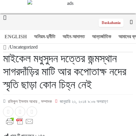
Daskahania
ENGLISH
অনিয়ম-দুর্নীতি
আইন-আদালত
আন্তর্জাতিক
আমাদের ব্
/
Uncategorized
মাইকেল মধুসুদন দত্তের জন্মস্থান
সাগরদাঁড়ির মাটি আর কপোতাক্ষ নদের
স্মৃতি ছাড়া কোন চিহ্ন নেই
রফিকুল ইসলাম আধার , সম্পাদক
জানুয়ারি ২২, ২০১৪ ৯:০৬ অপরাহ্ণ
খবর টি পড়েছেন :
২৪৫