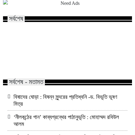
সর্বশেষ
সংস্কারের পথে ফিরুন, জনআকাঙ্ক্ষাকে
উপেক্ষা করে স্থায়ী সমাধান সম্ভব নয় :
আমরা নতজানু রাষ্ট্র প
জামায়াত আমির
ফিরে যাবো না : পররাষ্ট্রমন
সর্বশেষ - মতামত
বিষাদের ঘোড়া : বিষন্ন সুন্দরের প্রতিধ্বনি -ড. বিভূতি ভূষণ
মিত্র
‘নীলকন্ঠের গান’ কাব্যগ্রন্থের পাঠানুভূতি : মোহাম্মদ রবিউল
আলম