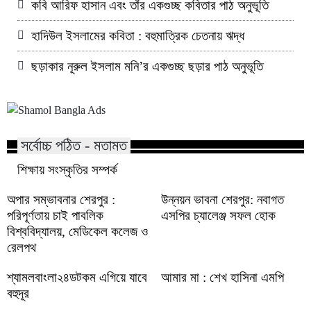
কবি আরিফ হাসান এবং তাঁর একগুচ্ছ কবিতার পাঠ অনুভূতি
হাদিউল ইসলামের কবিতা : বহুমাত্রিক চেতনায় ঋদ্ধ
ছড়াকার নূরুল ইসলাম মনি’র একগুচ্ছ ছড়ার পাঠ অনুভূতি
সর্বোচ্চ পঠিত - মতামত
শিক্ষায় সংস্কৃতির সম্পর্ক
অপার সম্ভাবনার শেরপুর :
উন্নয়ন ভাবনা শেরপুর: নবাগত
পরিপূর্ণতায় চাই পাবলিক
এসপির চ্যালেঞ্জ সফল হোক
বিশ্ববিদ্যালয়, মেডিকেল কলেজ ও
রেলপথ
শ্যামলবাংলা২৪ডটকম এগিয়ে যাবে
আমার মা : শেখ হাসিনা এমপি
বহুদূর