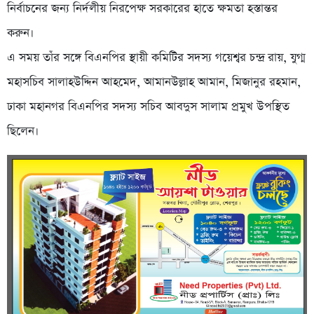
নির্বাচনের জন্য নির্দলীয় নিরপেক্ষ সরকারের হাতে ক্ষমতা হস্তান্তর
করুন।
এ সময় তাঁর সঙ্গে বিএনপির স্থায়ী কমিটির সদস্য গয়েশ্বর চন্দ্র রায়, যুগ্ম
মহাসচিব সালাহউদ্দিন আহমেদ, আমানউল্লাহ আমান, মিজানুর রহমান,
ঢাকা মহানগর বিএনপির সদস্য সচিব আবদুস সালাম প্রমুখ উপস্থিত
ছিলেন।