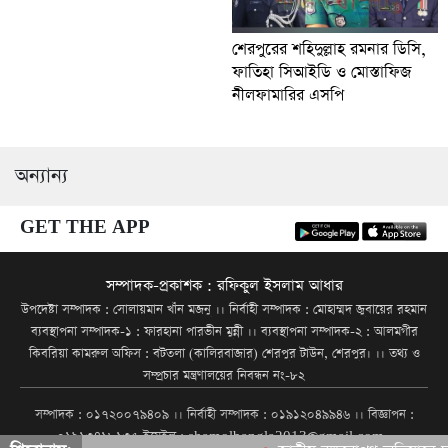
শেরপুরের শহিদুল্লাহ রমনার ডিসি,
ফাতিহা সিআইডি ও মোস্তাফিজ
নীলফামারির এসপি
অন্যান্য
GET THE APP
সম্পাদক-প্রকাশক : রফিকুল ইসলাম আধার
উপদেষ্টা সম্পাদক : সোলায়মান খাঁন মজনু ।। নির্বাহী সম্পাদক : মোহাম্মদ জুবায়ের রহমান
ব্যবস্থাপনা সম্পাদক-১ : ফারহানা পারভীন মুন্নী ।। ব্যবস্থাপনা সম্পাদক-২ : আলমগীর
কিবরিয়া কামরুল অফিস : বটতলা (কালিরবাজার) শেরপুর টাউন, শেরপুর। ।। তথ্য ও
সম্প্রচার মন্ত্রণালয়ের নিবন্ধন নং-৮২
সম্পাদক : ০১৭২০০৭৯৪০৯ ।। নির্বাহী সম্পাদক : ০১৯১২০৪৯৯৪৬ ।। বিজ্ঞাপন :
০১৯১৩৪১৮১৩৫ ইমেইল : shamolbangla2013@gmail.com