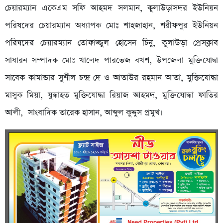
চেয়ারম্যান একেএম সফি আহমদ সলমান, কুলাউড়াসদর ইউনিয়ন
পরিষদের চেয়ারম্যান অধ্যাপক মোঃ শাহজাহান, শরীফপুর ইউনিয়ন
পরিষদের চেয়ারম্যান তোফাজ্জুল হোসেন চিনু, কুলাউড়া প্রেসক্লাব
সাধারন সম্পাদক মোঃ খালেদ পারভেজ বখশ, উপজেলা মুক্তিযোদ্বা
সাবেক কামান্ডার সুশীল চন্দ্র দে ও আতাউর রহমান আতা, মুক্তিযোদ্ধা
মাসুক মিয়া, যুদ্ধাহত মুক্তিযোদ্ধা রিয়াজ আহমদ, মুক্তিযোদ্ধা ফাতির
আলী, সাংবাদিক তারেক হাসান, আব্দুল কুদ্দুস প্রমুখ।