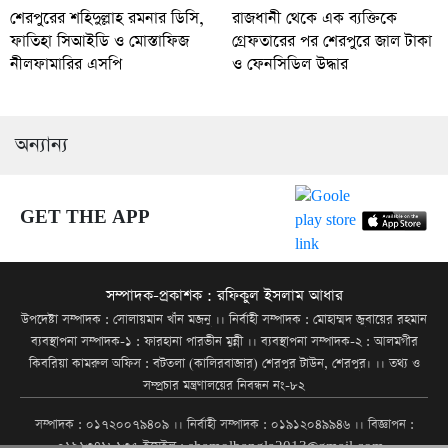
শেরপুরের শহিদুল্লাহ রমনার ডিসি,
রাজধানী থেকে এক ব্যক্তিকে
ফাতিহা সিআইডি ও মোস্তাফিজ
গ্রেফতারের পর শেরপুরে জাল টাকা
নীলফামারির এসপি
ও ফেনসিডিল উদ্ধার
অন্যান্য
GET THE APP
সম্পাদক-প্রকাশক : রফিকুল ইসলাম আধার
উপদেষ্টা সম্পাদক : সোলায়মান খাঁন মজনু ।। নির্বাহী সম্পাদক : মোহাম্মদ জুবায়ের রহমান
ব্যবস্থাপনা সম্পাদক-১ : ফারহানা পারভীন মুন্নী ।। ব্যবস্থাপনা সম্পাদক-২ : আলমগীর
কিবরিয়া কামরুল অফিস : বটতলা (কালিরবাজার) শেরপুর টাউন, শেরপুর। ।। তথ্য ও
সম্প্রচার মন্ত্রণালয়ের নিবন্ধন নং-৮২
সম্পাদক : ০১৭২০০৭৯৪০৯ ।। নির্বাহী সম্পাদক : ০১৯১২০৪৯৯৪৬ ।। বিজ্ঞাপন :
০১৯১৩৪১৮১৩৫ ইমেইল : shamolbangla2013@gmail.com