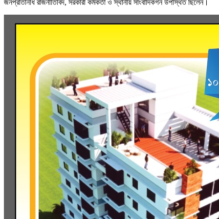
জনপ্রতিনিধি রাজনীতিবিদ, সরকারী কর্মকর্তা ও স্থানীয় সাংবাদিকগন উপস্থিত ছিলেন।