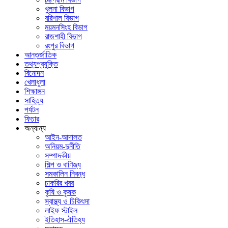
খুলনা বিভাগ
বরিশাল বিভাগ
ময়মনসিংহ বিভাগ
রাজশাহী বিভাগ
রংপুর বিভাগ
আন্তর্জাতিক
তথ্যপ্রযুক্তি
বিনোদন
খেলাধুলা
শিক্ষাঙ্গন
সাহিত্য
পর্যটন
ফিচার
অন্যান্য
আইন-আদালত
অনিয়ম-দুর্নীতি
সম্পাদকীয়
শিল্প ও বাণিজ্য
সমকালিন নিবন্ধ
চাকরির খবর
কৃষি ও কৃষক
স্বাস্থ্য ও চিকিৎসা
লাইফ স্টাইল
ইতিহাস-ঐতিহ্য