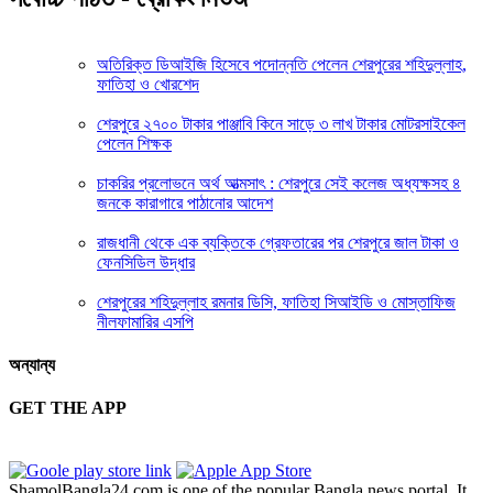
অতিরিক্ত ডিআইজি হিসেবে পদোন্নতি পেলেন শেরপুরের শহিদুল্লাহ,
ফাতিহা ও খোরশেদ
শেরপুরে ২৭০০ টাকার পাঞ্জাবি কিনে সাড়ে ৩ লাখ টাকার মোটরসাইকেল
পেলেন শিক্ষক
চাকরির প্রলোভনে অর্থ আত্মসাৎ : শেরপুরে সেই কলেজ অধ্যক্ষসহ ৪
জনকে কারাগারে পাঠানোর আদেশ
রাজধানী থেকে এক ব্যক্তিকে গ্রেফতারের পর শেরপুরে জাল টাকা ও
ফেনসিডিল উদ্ধার
শেরপুরের শহিদুল্লাহ রমনার ডিসি, ফাতিহা সিআইডি ও মোস্তাফিজ
নীলফামারির এসপি
অন্যান্য
GET THE APP
ShamolBangla24.com is one of the popular Bangla news portal. It