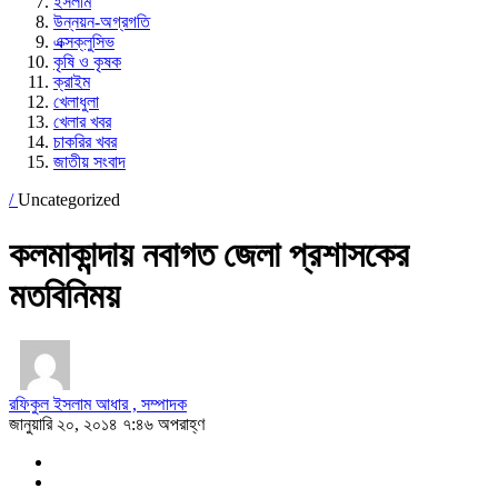
ইসলাম
উন্নয়ন-অগ্রগতি
এক্সক্লুসিভ
কৃষি ও কৃষক
ক্রাইম
খেলাধুলা
খেলার খবর
চাকরির খবর
জাতীয় সংবাদ
/
Uncategorized
কলমাকান্দায় নবাগত জেলা প্রশাসকের
মতবিনিময়
রফিকুল ইসলাম আধার , সম্পাদক
জানুয়ারি ২০, ২০১৪ ৭:৪৬ অপরাহ্ণ