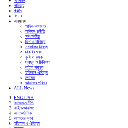
শিক্ষাঙ্গন
সাহিত্য
পর্যটন
ফিচার
অন্যান্য
আইন-আদালত
অনিয়ম-দুর্নীতি
সম্পাদকীয়
শিল্প ও বাণিজ্য
সমকালিন নিবন্ধ
চাকরির খবর
কৃষি ও কৃষক
স্বাস্থ্য ও চিকিৎসা
লাইফ স্টাইল
ইতিহাস-ঐতিহ্য
মতামত
আমাদের পরিবার
ALL News
ENGLISH
অনিয়ম-দুর্নীতি
আইন-আদালত
আন্তর্জাতিক
আমাদের ব্লগ
ইতিহাস ও ঐতিহ্য