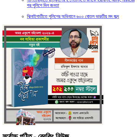
পর পুলিশে দিল জনতা
ঝিনাইগাতীতে পুলিশের অভিযানে ৬০০ বোতল ভারতীয় মদ জব্দ
সর্বোচ্চ পঠিত - ব্রেকিং নিউজ