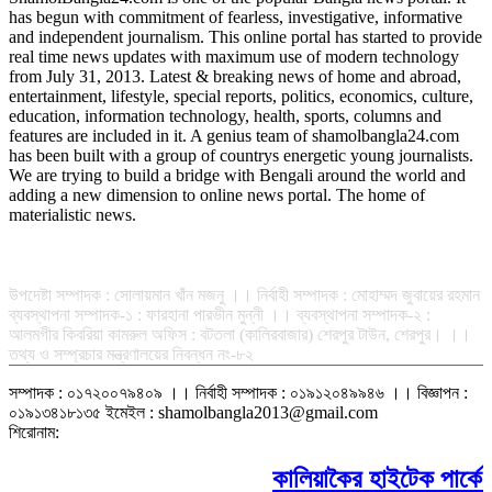
has begun with commitment of fearless, investigative, informative
and independent journalism. This online portal has started to provide
real time news updates with maximum use of modern technology
from July 31, 2013. Latest & breaking news of home and abroad,
entertainment, lifestyle, special reports, politics, economics, culture,
education, information technology, health, sports, columns and
features are included in it. A genius team of shamolbangla24.com
has been built with a group of countrys energetic young journalists.
We are trying to build a bridge with Bengali around the world and
adding a new dimension to online news portal. The home of
materialistic news.
সম্পাদক-প্রকাশক : রফিকুল ইসলাম আধার
উপদেষ্টা সম্পাদক : সোলায়মান খাঁন মজনু ।। নির্বাহী সম্পাদক : মোহাম্মদ জুবায়ের রহমান
ব্যবস্থাপনা সম্পাদক-১ : ফারহানা পারভীন মুন্নী ।। ব্যবস্থাপনা সম্পাদক-২ :
আলমগীর কিবরিয়া কামরুল অফিস : বটতলা (কালিরবাজার) শেরপুর টাউন, শেরপুর। ।।
তথ্য ও সম্প্রচার মন্ত্রণালয়ের নিবন্ধন নং-৮২
সম্পাদক : ০১৭২০০৭৯৪০৯ ।। নির্বাহী সম্পাদক : ০১৯১২০৪৯৯৪৬ ।। বিজ্ঞাপন :
০১৯১৩৪১৮১৩৫ ইমেইল : shamolbangla2013@gmail.com
শিরোনাম:
কালিয়াকৈর হাইটেক পার্কে বিনিয়