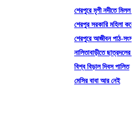
শেরপুরে মৃগী নদীতে মিলল অজ্ঞাত
শেরপুর সরকারি মহিলা কলেজের অধ্
শেরপুরে আজীবন পাঠ-সংস্কৃতি গ
নালিতাবাড়ীতে ছাত্রদলের ২ নে
বিশ্ব বিড়াল দিবস পালিত
মেসির বাবা আর নেই