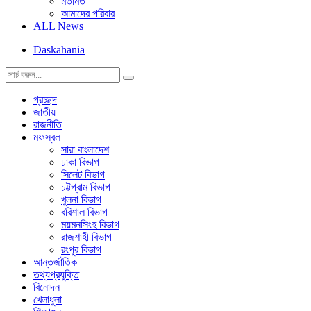
মতামত
আমাদের পরিবার
ALL News
Daskahania
প্রচ্ছদ
জাতীয়
রাজনীতি
মফস্বল
সারা বাংলাদেশ
ঢাকা বিভাগ
সিলেট বিভাগ
চট্টগ্রাম বিভাগ
খুলনা বিভাগ
বরিশাল বিভাগ
ময়মনসিংহ বিভাগ
রাজশাহী বিভাগ
রংপুর বিভাগ
আন্তর্জাতিক
তথ্যপ্রযুক্তি
বিনোদন
খেলাধুলা