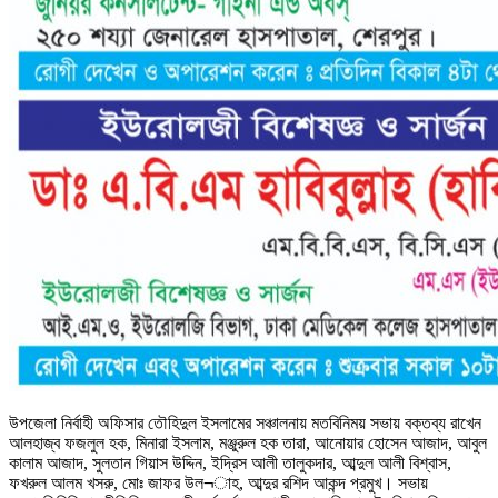
উপজেলা নির্বাহী অফিসার তৌহিদুল ইসলামের সঞ্চালনায় মতবিনিময় সভায় বক্তব্য রাখেন
আলহাজ্ব ফজলুল হক, মিনারা ইসলাম, মঞ্জুরুল হক তারা, আনোয়ার হোসেন আজাদ, আবুল
কালাম আজাদ, সুলতান গিয়াস উদ্দিন, ইদ্রিস আলী তালুকদার, আব্দুল আলী বিশ্বাস,
ফখরুল আলম খসরু, মোঃ জাফর উল¬াহ, আব্দুর রশিদ আকন্দ প্রমুখ। সভায়