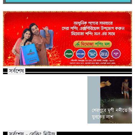
সর্বশেষ
কালিয়াকৈর হাইটেক পার্কে বিনিয়োগ প্রস্তাব
শেরপুরে মৃগী নদীতে মি
গুগল-মেটা-টিকটকের
যুবকের লাশ
সর্বশেষ - ব্রেকিং নিউজ