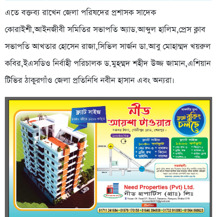
এতে বক্তব্য রাখেন জেলা পরিষদের প্রশাসক সাদেক
কোরাইশী,আইনজীবী সমিতির সভাপতি অ্যাড.আব্দুল হালিম,প্রেস ক্লাব
সভাপতি আখতার হোসেন রাজা,সিভিল সার্জন ডা.আবু মোহাম্মদ খয়রুল
কবির,ইএসডিও নির্বাহী পরিচালক ড.মুহম্মদ শহীদ উজ্জ জামান,এশিয়ান
টিভির ঠাকুরগাঁও জেলা প্রতিনিধি নবীন হাসান এবং অন্যরা।