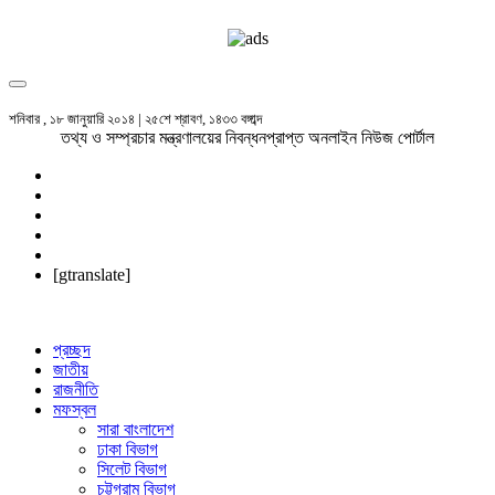
শনিবার , ১৮ জানুয়ারি ২০১৪ | ২৫শে শ্রাবণ, ১৪৩৩ বঙ্গাব্দ
তথ্য ও সম্প্রচার মন্ত্রণালয়ের নিবন্ধনপ্রাপ্ত অনলাইন নিউজ পোর্টাল
[gtranslate]
প্রচ্ছদ
জাতীয়
রাজনীতি
মফস্বল
সারা বাংলাদেশ
ঢাকা বিভাগ
সিলেট বিভাগ
চট্টগ্রাম বিভাগ