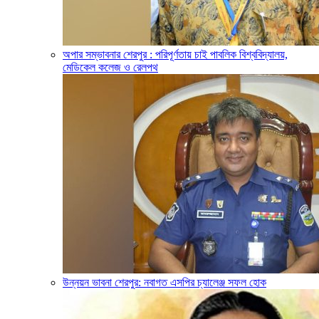
অপার সম্ভাবনার শেরপুর : পরিপূর্ণতায় চাই পাবলিক বিশ্ববিদ্যালয়,
মেডিকেল কলেজ ও রেলপথ
উন্নয়ন ভাবনা শেরপুর: নবাগত এসপির চ্যালেঞ্জ সফল হোক