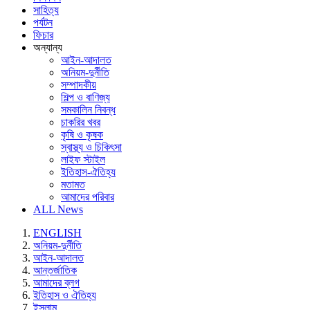
সাহিত্য
পর্যটন
ফিচার
অন্যান্য
আইন-আদালত
অনিয়ম-দুর্নীতি
সম্পাদকীয়
শিল্প ও বাণিজ্য
সমকালিন নিবন্ধ
চাকরির খবর
কৃষি ও কৃষক
স্বাস্থ্য ও চিকিৎসা
লাইফ স্টাইল
ইতিহাস-ঐতিহ্য
মতামত
আমাদের পরিবার
ALL News
ENGLISH
অনিয়ম-দুর্নীতি
আইন-আদালত
আন্তর্জাতিক
আমাদের ব্লগ
ইতিহাস ও ঐতিহ্য
ইসলাম