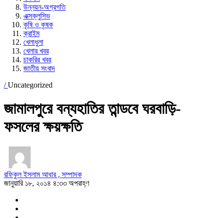
উন্নয়ন-অগ্রগতি
এক্সক্লুসিভ
কৃষি ও কৃষক
ক্রাইম
খেলাধুলা
খেলার খবর
চাকরির খবর
জাতীয় সংবাদ
/
Uncategorized
জামালপুরে বন্যহাতির তান্ডবে ঘরবাড়ি-
ফসলের ক্ষয়ক্ষতি
রফিকুল ইসলাম আধার , সম্পাদক
জানুয়ারি ১৮, ২০১৪ ৪:৩৩ অপরাহ্ণ