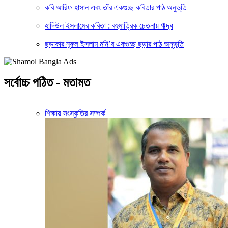
কবি আরিফ হাসান এবং তাঁর একগুচ্ছ কবিতার পাঠ অনুভূতি
হাদিউল ইসলামের কবিতা : বহুমাত্রিক চেতনায় ঋদ্ধ
ছড়াকার নূরুল ইসলাম মনি’র একগুচ্ছ ছড়ার পাঠ অনুভূতি
সর্বোচ্চ পঠিত - মতামত
শিক্ষায় সংস্কৃতির সম্পর্ক