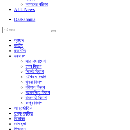
আমাদের পরিবার
ALL News
Daskahania
প্রচ্ছদ
জাতীয়
রাজনীতি
মফস্বল
সারা বাংলাদেশ
ঢাকা বিভাগ
সিলেট বিভাগ
চট্টগ্রাম বিভাগ
খুলনা বিভাগ
বরিশাল বিভাগ
ময়মনসিংহ বিভাগ
রাজশাহী বিভাগ
রংপুর বিভাগ
আন্তর্জাতিক
তথ্যপ্রযুক্তি
বিনোদন
খেলাধুলা
শিক্ষাঙ্গন