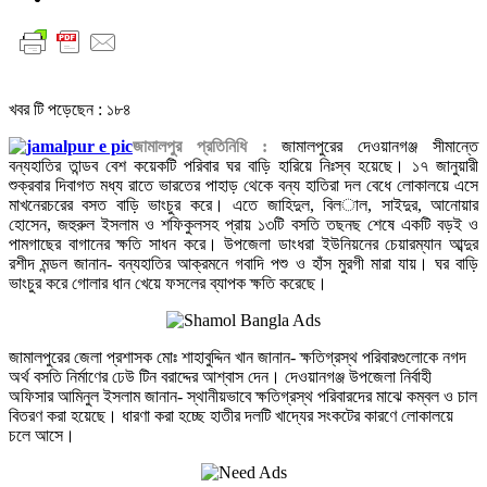
খবর টি পড়েছেন :
১৮৪
জামালপুর প্রতিনিধি :
জামালপুরের দেওয়ানগঞ্জ সীমান্তে
বন্যহাতির তান্ডব বেশ কয়েকটি পরিবার ঘর বাড়ি হারিয়ে নিঃস্ব হয়েছে। ১৭ জানুয়ারী
শুক্রবার দিবাগত মধ্য রাতে ভারতের পাহাড় থেকে বন্য হাতিরা দল বেধে লোকালয়ে এসে
মাখনেরচরের বসত বাড়ি ভাংচুর করে। এতে জাহিদুল, বিল­াল, সাইদুর, আনোয়ার
হোসেন, জহুরুল ইসলাম ও শফিকুলসহ প্রায় ১৩টি বসতি তছনছ শেষে একটি বড়ই ও
পামগাছের বাগানের ক্ষতি সাধন করে। উপজেলা ডাংধরা ইউনিয়নের চেয়ারম্যান আব্দুর
রশীদ মন্ডল জানান- বন্যহাতির আক্রমনে গবাদি পশু ও হাঁস মুরগী মারা যায়। ঘর বাড়ি
ভাংচুর করে গোলার ধান খেয়ে ফসলের ব্যাপক ক্ষতি করেছে।
জামালপুরের জেলা প্রশাসক মোঃ শাহাবুদ্দিন খান জানান- ক্ষতিগ্রস্থ পরিবারগুলোকে নগদ
অর্থ বসতি নির্মাণের ঢেউ টিন বরাদ্দের আশ্বাস দেন। দেওয়ানগঞ্জ উপজেলা নির্বাহী
অফিসার আমিনুল ইসলাম জানান- স্থানীয়ভাবে ক্ষতিগ্রস্থ পরিবারদের মাঝে কম্বল ও চাল
বিতরণ করা হয়েছে। ধারণা করা হচ্ছে হাতীর দলটি খাদ্যের সংকটের কারণে লোকালয়ে
চলে আসে।