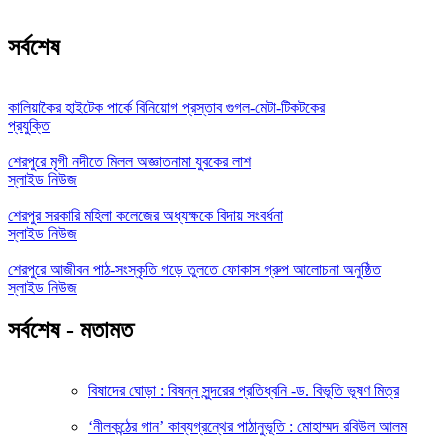
সর্বশেষ
কালিয়াকৈর হাইটেক পার্কে বিনিয়োগ প্রস্তাব গুগল-মেটা-টিকটকের
প্রযুক্তি
শেরপুরে মৃগী নদীতে মিলল অজ্ঞাতনামা যুবকের লাশ
স্লাইড নিউজ
শেরপুর সরকারি মহিলা কলেজের অধ্যক্ষকে বিদায় সংবর্ধনা
স্লাইড নিউজ
শেরপুরে আজীবন পাঠ-সংস্কৃতি গড়ে তুলতে ফোকাস গ্রুপ আলোচনা অনুষ্ঠিত
স্লাইড নিউজ
সর্বশেষ - মতামত
বিষাদের ঘোড়া : বিষন্ন সুন্দরের প্রতিধ্বনি -ড. বিভূতি ভূষণ মিত্র
‘নীলকন্ঠের গান’ কাব্যগ্রন্থের পাঠানুভূতি : মোহাম্মদ রবিউল আলম