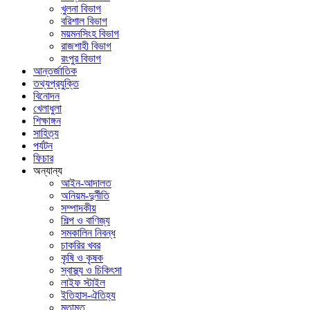
খুলনা বিভাগ
বরিশাল বিভাগ
ময়মনসিংহ বিভাগ
রাজশাহী বিভাগ
রংপুর বিভাগ
আন্তর্জাতিক
তথ্যপ্রযুক্তি
বিনোদন
খেলাধুলা
শিক্ষাঙ্গন
সাহিত্য
পর্যটন
ফিচার
অন্যান্য
আইন-আদালত
অনিয়ম-দুর্নীতি
সম্পাদকীয়
শিল্প ও বাণিজ্য
সমকালিন নিবন্ধ
চাকরির খবর
কৃষি ও কৃষক
স্বাস্থ্য ও চিকিৎসা
লাইফ স্টাইল
ইতিহাস-ঐতিহ্য
মতামত