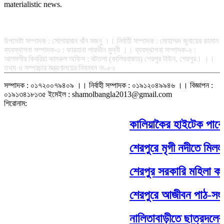
materialistic news.
সম্পাদক-প্রকাশক : রফিকুল ইসলাম আধার
উপদেষ্টা সম্পাদক : সোলায়মান খাঁন মজনু ।। নির্বাহী সম্পাদক : মোহাম্মদ জুবায়ের রহমান
ব্যবস্থাপনা সম্পাদক-১ : ফারহানা পারভীন মুন্নী ।। ব্যবস্থাপনা সম্পাদক-২ :
আলমগীর কিবরিয়া কামরুল অফিস : বটতলা (কালিরবাজার) শেরপুর টাউন, শেরপুর। ।।
তথ্য ও সম্প্রচার মন্ত্রণালয়ের নিবন্ধন নং-৮২
সম্পাদক : ০১৭২০০৭৯৪০৯ ।। নির্বাহী সম্পাদক : ০১৯১২০৪৯৯৪৬ ।। বিজ্ঞাপন :
০১৯১৩৪১৮১৩৫ ইমেইল : shamolbangla2013@gmail.com
শিরোনাম:
কালিয়াকৈর হাইটেক পার্কে ব
শেরপুরে মৃগী নদীতে মিলল অ
শেরপুর সরকারি মহিলা কলেজে
শেরপুরে আজীবন পাঠ-সংস্কৃ
নালিতাবাড়ীতে ছাত্রদলের 