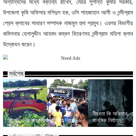
অন্যান্যদের মধ্যে বক্তব্য রাখেন, মেয়র সুশান্ত কুমার সরকার,
উপজেলা কৃষি অফিসার মশিদুল হক, ওসি শাহজাহান আলী ও নন্দীগ্রাম
প্রেস ক্লাবের সাধারণ সম্পাদক নাজমুল হুদা প্রমুখ। এরপর বিভাগীয়
কমিশনার হেলালুদ্দীন আহমদ কম্বল বিতরণসহ নন্দীগ্রাম মহিলা ক্লাব
উদ্বোধন করেন।
সর্বশেষ
নীরবতা কি অভিমান, না
সিলেট ও বগুড়ায় সড়ক দুর্ঘটনায় নিহত ১৬
মানসিক নির্যাতন?