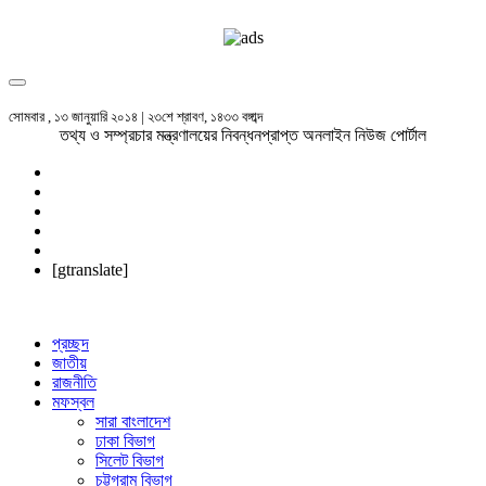
সোমবার , ১৩ জানুয়ারি ২০১৪ | ২৩শে শ্রাবণ, ১৪৩৩ বঙ্গাব্দ
তথ্য ও সম্প্রচার মন্ত্রণালয়ের নিবন্ধনপ্রাপ্ত অনলাইন নিউজ পোর্টাল
[gtranslate]
প্রচ্ছদ
জাতীয়
রাজনীতি
মফস্বল
সারা বাংলাদেশ
ঢাকা বিভাগ
সিলেট বিভাগ
চট্টগ্রাম বিভাগ