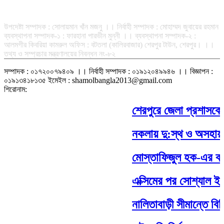
সম্পাদক-প্রকাশক : রফিকুল ইসলাম আধার
উপদেষ্টা সম্পাদক : সোলায়মান খাঁন মজনু ।। নির্বাহী সম্পাদক : মোহাম্মদ জুবায়ের রহমান
ব্যবস্থাপনা সম্পাদক-১ : ফারহানা পারভীন মুন্নী ।। ব্যবস্থাপনা সম্পাদক-২ :
আলমগীর কিবরিয়া কামরুল অফিস : বটতলা (কালিরবাজার) শেরপুর টাউন, শেরপুর। ।।
তথ্য ও সম্প্রচার মন্ত্রণালয়ের নিবন্ধন নং-৮২
সম্পাদক : ০১৭২০০৭৯৪০৯ ।। নির্বাহী সম্পাদক : ০১৯১২০৪৯৯৪৬ ।। বিজ্ঞাপন :
০১৯১৩৪১৮১৩৫ ইমেইল : shamolbangla2013@gmail.com
শিরোনাম:
শেরপুরে জেলা প্রশাসকের 
নকলায় দু:স্থ ও অসহায় প
মোস্তাফিজুল হক-এর কবি
এক্সিমের পর সোশ্যাল ইসল
নালিতাবাড়ী সীমান্তে বিজ