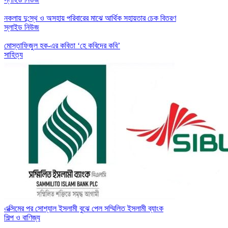
নকলায় দু:স্থ ও অসহায় পরিবারের মাঝে আর্থিক সহায়তার চেক বিতরণ
স্লাইড নিউজ
মোস্তাফিজুল হক-এর কবিতা ‘হে কবিদের কবি’
সাহিত্য
এক্সিমের পর সোশ্যাল ইসলামী বুঝে পেল সম্মিলিত ইসলামী ব্যাংক
শিল্প ও বাণিজ্য