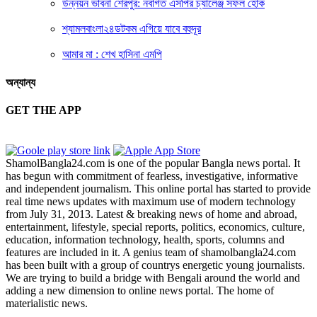
উন্নয়ন ভাবনা শেরপুর: নবাগত এসপির চ্যালেঞ্জ সফল হোক
শ্যামলবাংলা২৪ডটকম এগিয়ে যাবে বহুদূর
আমার মা : শেখ হাসিনা এমপি
অন্যান্য
GET THE APP
ShamolBangla24.com is one of the popular Bangla news portal. It
has begun with commitment of fearless, investigative, informative
and independent journalism. This online portal has started to provide
real time news updates with maximum use of modern technology
from July 31, 2013. Latest & breaking news of home and abroad,
entertainment, lifestyle, special reports, politics, economics, culture,
education, information technology, health, sports, columns and
features are included in it. A genius team of shamolbangla24.com
has been built with a group of countrys energetic young journalists.
We are trying to build a bridge with Bengali around the world and
adding a new dimension to online news portal. The home of
materialistic news.