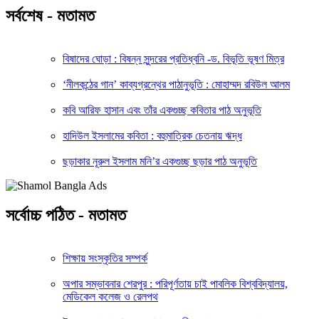
সর্বশেষ - মতামত
বিষাদের ঘোড়া : বিষন্ন সুন্দরের প্রতিধ্বনি -ড. বিভূতি ভূষণ মিত্র
‘নীলকন্ঠের গান’ কাব্যগ্রন্থের পাঠানুভূতি : মোহাম্মদ রবিউল আলম
কবি আরিফ হাসান এবং তাঁর একগুচ্ছ কবিতার পাঠ অনুভূতি
হাদিউল ইসলামের কবিতা : বহুমাত্রিক চেতনায় ঋদ্ধ
ছড়াকার নূরুল ইসলাম মনি’র একগুচ্ছ ছড়ার পাঠ অনুভূতি
সর্বোচ্চ পঠিত - মতামত
শিক্ষায় সংস্কৃতির সম্পর্ক
অপার সম্ভাবনার শেরপুর : পরিপূর্ণতায় চাই পাবলিক বিশ্ববিদ্যালয়,
মেডিকেল কলেজ ও রেলপথ