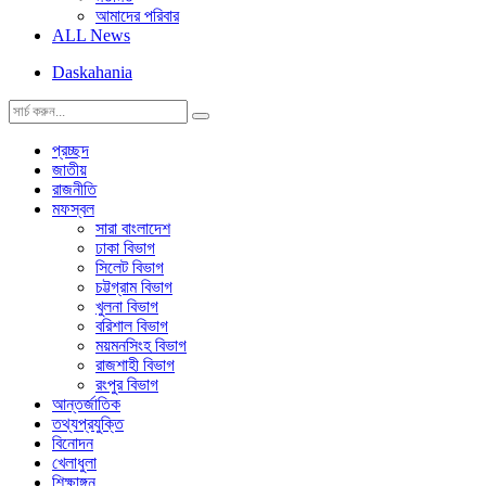
আমাদের পরিবার
ALL News
Daskahania
প্রচ্ছদ
জাতীয়
রাজনীতি
মফস্বল
সারা বাংলাদেশ
ঢাকা বিভাগ
সিলেট বিভাগ
চট্টগ্রাম বিভাগ
খুলনা বিভাগ
বরিশাল বিভাগ
ময়মনসিংহ বিভাগ
রাজশাহী বিভাগ
রংপুর বিভাগ
আন্তর্জাতিক
তথ্যপ্রযুক্তি
বিনোদন
খেলাধুলা
শিক্ষাঙ্গন