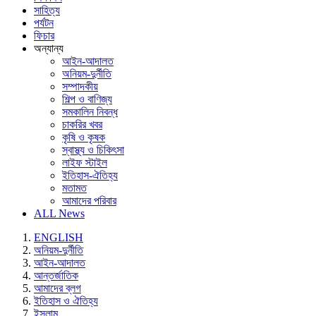
সাহিত্য
পর্যটন
ফিচার
অন্যান্য
আইন-আদালত
অনিয়ম-দুর্নীতি
সম্পাদকীয়
শিল্প ও বাণিজ্য
সমকালিন নিবন্ধ
চাকরির খবর
কৃষি ও কৃষক
স্বাস্থ্য ও চিকিৎসা
লাইফ স্টাইল
ইতিহাস-ঐতিহ্য
মতামত
আমাদের পরিবার
ALL News
ENGLISH
অনিয়ম-দুর্নীতি
আইন-আদালত
আন্তর্জাতিক
আমাদের ব্লগ
ইতিহাস ও ঐতিহ্য
ইসলাম