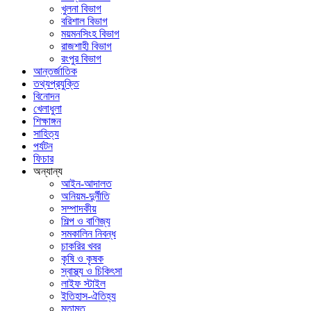
খুলনা বিভাগ
বরিশাল বিভাগ
ময়মনসিংহ বিভাগ
রাজশাহী বিভাগ
রংপুর বিভাগ
আন্তর্জাতিক
তথ্যপ্রযুক্তি
বিনোদন
খেলাধুলা
শিক্ষাঙ্গন
সাহিত্য
পর্যটন
ফিচার
অন্যান্য
আইন-আদালত
অনিয়ম-দুর্নীতি
সম্পাদকীয়
শিল্প ও বাণিজ্য
সমকালিন নিবন্ধ
চাকরির খবর
কৃষি ও কৃষক
স্বাস্থ্য ও চিকিৎসা
লাইফ স্টাইল
ইতিহাস-ঐতিহ্য
মতামত