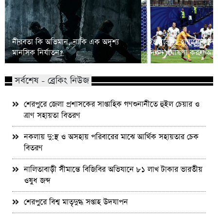
নীরবতা কি অভিমান, নাকি এক অদৃশ্য
ইংল্যান্ডকে হারানোর দি
মানসিক নির্যাতন?
দিবস’ ঘোষণা করল আর্জে
সর্বশেষ - ব্রেকিং নিউজ
শেরপুরে জেলা প্রশাসকের সাপ্তাহিক গণশুনানীতে হুইল চেয়ার ও
ত্রাণ সহায়তা বিতরণ
নকলায় দু:স্থ ও অসহায় পরিবারের মাঝে আর্থিক সহায়তার চেক
বিতরণ
নালিতাবাড়ী সীমান্তে বিজিবির অভিযানে ৮১ লাখ টাকার ভারতীয়
ওষুধ জব্দ
শেরপুরে বিশ্ব মাতৃদুগ্ধ সপ্তাহ উদযাপন