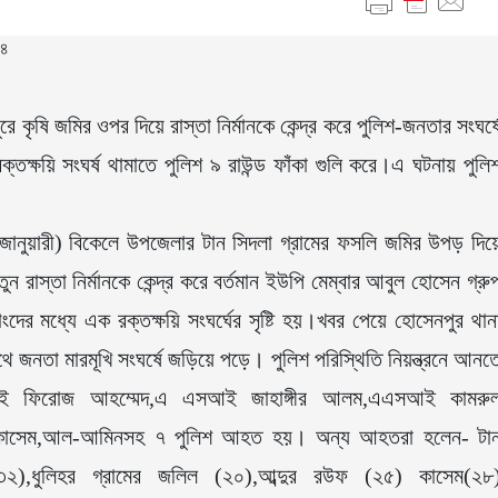
 কৃষি জমির ওপর দিয়ে রাস্তা নির্মানকে কেন্দ্র করে পুলিশ-জনতার সংঘর্ষ
ষয়ি সংঘর্ষ থামাতে পুলিশ ৯ রাউন্ড ফাঁকা গুলি করে।এ ঘটনায় পুলি
 জানুয়ারী) বিকেলে উপজেলার টান সিদলা গ্রামের ফসলি জমির উপড় দিয়
 রাস্তা নির্মানকে কেন্দ্র করে বর্তমান ইউপি মেম্বার আবুল হোসেন গ্রু
র মধ্যে এক রক্তক্ষয়ি সংঘর্ঘের সৃষ্টি হয়।খবর পেয়ে হোসেনপুর থান
সাথে জনতা মারমূখি সংঘর্ষে জড়িয়ে পড়ে। পুলিশ পরিস্থিতি নিয়ন্ত্রনে আনত
সআই ফিরোজ আহম্মেদ,এ এসআই জাহাঙ্গীর আলম,এএসআই কামরু
ল কাসেম,আল-আমিনসহ ৭ পুলিশ আহত হয়। অন্য আহতরা হলেন- টা
৩২),ধুলিহর গ্রামের জলিল (২০),আব্দুর রউফ (২৫) কাসেম(২৮