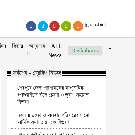
[gtranslate]
্যটন
ফিচার
অন্যান্য
ALL
Daskahania
News
সর্বশেষ - ব্রেকিং নিউজ
শেরপুরে জেলা প্রশাসকের সাপ্তাহিক
গণশুনানীতে হুইল চেয়ার ও ত্রাণ সহায়তা
বিতরণ
নকলায় দু:স্থ ও অসহায় পরিবারের মাঝে
আর্থিক সহায়তার চেক বিতরণ