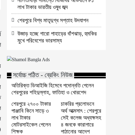
নালিতাবাড়ী সীমান্তে বিজিবির অভিযানে ৮১
লাখ টাকার ভারতীয় ওষুধ জব্দ
শেরপুরে বিশ্ব মাতৃদুগ্ধ সপ্তাহ উদযাপন
উজাড় হচ্ছে গারো পাহাড়ের বাঁশঝাড়, হুমকির
ে
মুখে পরিবেশের ভারসাম্য
শ
ে
সর্বোচ্চ পঠিত - ব্রেকিং নিউজ
প
অতিরিক্ত ডিআইজি হিসেবে পদোন্নতি পেলেন
া
শেরপুরের শহিদুল্লাহ, ফাতিহা ও খোরশেদ
ে
শেরপুরে ২৭০০ টাকার
চাকরির প্রলোভনে
ল
পাঞ্জাবি কিনে সাড়ে ৩
অর্থ আত্মসাৎ : শেরপুরে
লাখ টাকার
সেই কলেজ অধ্যক্ষসহ
ন
মোটরসাইকেল পেলেন
৪ জনকে কারাগারে
)
শিক্ষক
পাঠানোর আদেশ