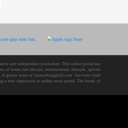
tive and independent journalism. This online portal has
 of home and abroad, entertainment, lifestyle, special
n it. A genius team of shamolbangla24.com has been built
ding a new dimension to online news portal. The home of