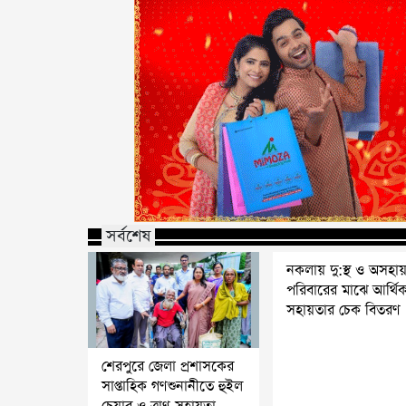
সর্বশেষ
নকলায় দু:স্থ ও অসহা
পরিবারের মাঝে আর্থি
সহায়তার চেক বিতরণ
শেরপুরে জেলা প্রশাসকের
সাপ্তাহিক গণশুনানীতে হুইল