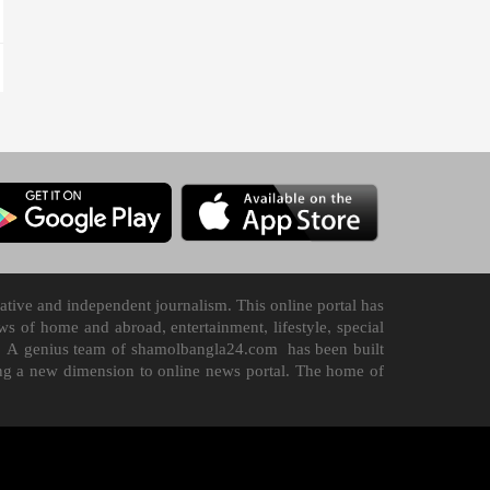
tive and independent journalism. This online portal has
 of home and abroad, entertainment, lifestyle, special
n it. A genius team of shamolbangla24.com has been built
ding a new dimension to online news portal. The home of