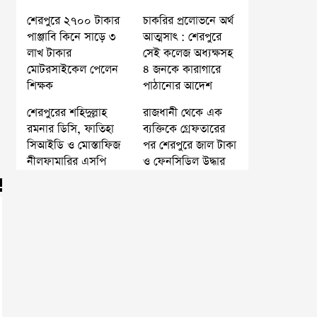
শেরপুরে ২৭০০ টাকার
চাকরির প্রলোভনে অর্থ
পাঞ্জাবি কিনে সাড়ে ৩
আত্মসাৎ : শেরপুরে
লাখ টাকার
সেই কলেজ অধ্যক্ষসহ
মোটরসাইকেল পেলেন
৪ জনকে কারাগারে
শিক্ষক
পাঠানোর আদেশ
শেরপুরের শহিদুল্লাহ
রাজধানী থেকে এক
রমনার ডিসি, ফাতিহা
ব্যক্তিকে গ্রেফতারের
সিআইডি ও মোস্তাফিজ
পর শেরপুরে জাল টাকা
নীলফামারির এসপি
ও ফেনসিডিল উদ্ধার