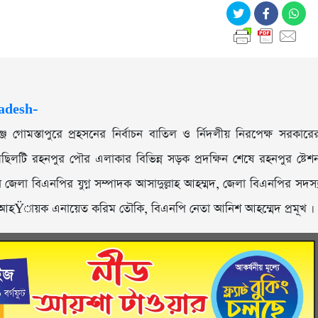
জে গোমস্তাপুরে প্রহসনের নির্বাচন বাতিল ও র্নিদলীয় নিরপেক্ষ সরকারে
িছিলটি রহনপুর পৌর এলাকার বিভিন্ন সড়ক প্রদক্ষিন শেষে রহনপুর ষ্টেশ
 জেলা বিএনপির যুগ্ন সম্পাদক আসাদুল্লাহ আহম্মদ, জেলা বিএনপির সদস্
গ্ন আহŸায়ক এনায়েত করিম তৌকি, বিএনপি নেতা আনিশ আহম্মেদ প্রমূখ ।