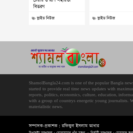
চেয়ার ও ত্রাণ সহায়তা
বিতরণ
স্লাইড নিউজ
স্লাইড নিউজ
ShamolBangla24.com is one of the popular Bangla news p
started to provide real time news updates with maximu
reports, politics, economics, culture, education, infor
with a group of countrys energetic young journalists. 
materialistic news.
সম্পাদক-প্রকাশক : রফিকুল ইসলাম আধার
উপদেষ্টা সম্পাদক : সোলায়মান খাঁন মজনু ।। নির্বাহী সম্পাদক : মোহাম্মদ জুব