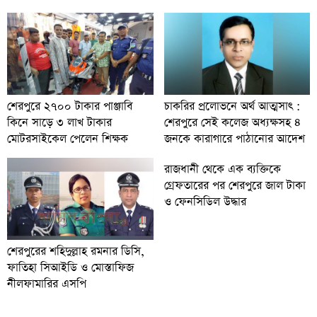
চাকরির প্রলোভনে অর্থ আত্মসাৎ :
শেরপুরে ২৭০০ টাকার পাঞ্জাবি
শেরপুরে সেই কলেজ অধ্যক্ষসহ ৪
কিনে সাড়ে ৩ লাখ টাকার
জনকে কারাগারে পাঠানোর আদেশ
মোটরসাইকেল পেলেন শিক্ষক
রাজধানী থেকে এক ব্যক্তিকে
গ্রেফতারের পর শেরপুরে জাল টাকা
ও ফেনসিডিল উদ্ধার
শেরপুরের শহিদুল্লাহ রমনার ডিসি,
ফাতিহা সিআইডি ও মোস্তাফিজ
নীলফামারির এসপি