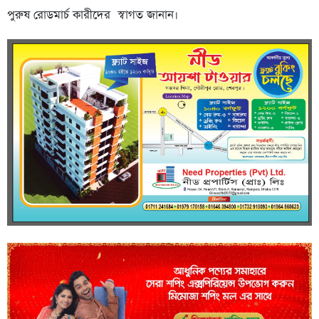
পুরুষ রোডমার্চ কারীদের স্বাগত জানান।