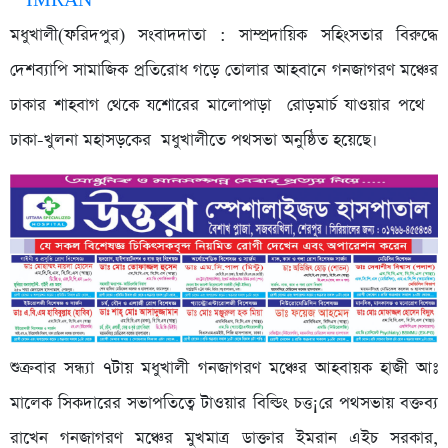
মধুখালী(ফরিদপুর) সংবাদদাতা : সাম্প্রদায়িক সহিংসতার বিরুদ্ধে
দেশব্যাপি সামাজিক প্রতিরোধ গড়ে তোলার আহবানে গনজাগরণ মঞ্চের
ঢাকার শাহবাগ থেকে যশোরের মালোপাড়া রোড়মার্চ যাওয়ার পথে
ঢাকা-খুলনা মহাসড়কের মধুখালীতে পথসভা অনুষ্ঠিত হয়েছে।
শুক্রবার সন্ধ্যা ৭টায় মধুখালী গনজাগরণ মঞ্চের আহবায়ক হাজী আঃ
মালেক সিকদারের সভাপতিত্বে টাওয়ার বিল্ডিং চত্ত¡রে পথসভায় বক্তব্য
রাখেন গনজাগরণ মঞ্চের মুখমাত্র ডাক্তার ইমরান এইচ সরকার,