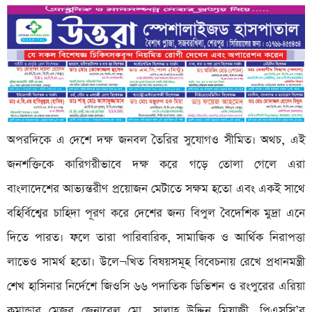
অপরদিকে এ দেশে দক্ষ জনবল তৈরির সুযোগও সীমিত। অথচ, এই
জনশক্তিকে কারিগরীভাবে দক্ষ করে গড়ে তোলা গেলে এরা
বাংলাদেশের আভ্যন্তরীণ প্রয়োজন মেটাতে সক্ষম হতো এবং একই সাথে
বহির্বিশ্বের চাহিদা পূরণ করে দেশের জন্য বিপুল বৈদেশিক মুদ্রা এনে
দিতে পারত। ফলে তারা পারিবারিক, সামাজিক ও আর্থিক নিরাপত্তা
লাভেও সামর্থ হতো। উলে¬খিত বিষয়সমূহ বিবেচনায় রেখে প্রধানমন্ত্রী
শেখ হাসিনার নির্দেশে জিওসি ৬৬ পদাতিক ডিভিশন ও রংপুরের এরিয়া
কমান্ডার মেজর জেনারেল মো. সালাহ্ উদ্দিন মিয়াজী, পিএসসি’র