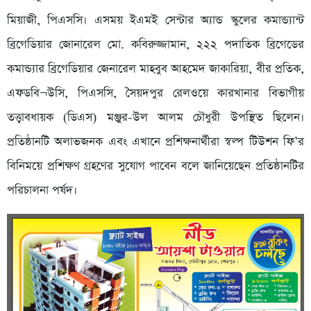
মিয়াজী, পিএসসি। এসময় ইএমই সেন্টার অ্যান্ড স্কুলের কমান্ড্যান্ট
ব্রিগেডিয়ার জোনারেল মো. কবিরুজ্জামান, ২২২ পদাতিক ব্রিগেডের
কমান্ড্যার ব্রিগেডিয়ার জেনারেল মাহবুব আহমেদ জাকারিয়া, বীর প্রতিক,
এফডবি¬উসি, পিএসসি, সৈয়দপুর রেলওয়ে কারখানার বিভাগীয়
তত্ত্বাবধায়ক (ডিএস) মঞ্জুর-উল আলম চৌধুরী উপস্থিত ছিলেন।
প্রতিষ্ঠানটি অলাভজনক এবং এখানে প্রশিক্ষনার্থীরা স্বল্প টিউশন ফি’র
বিনিময়ে প্রশিক্ষণ গ্রহণের সুযোগ পাবেন বলে জানিয়েছেন প্রতিষ্ঠানটির
পরিচালনা পর্ষদ।