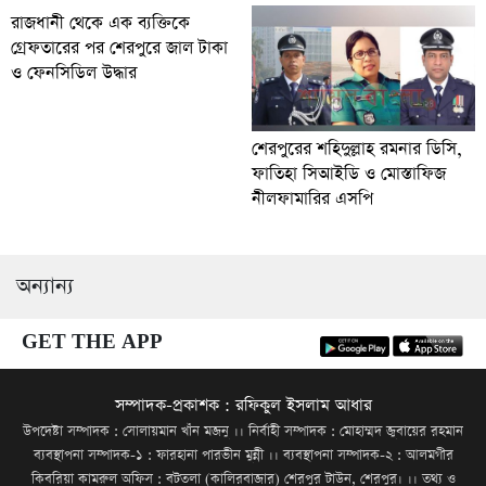
রাজধানী থেকে এক ব্যক্তিকে
গ্রেফতারের পর শেরপুরে জাল টাকা
ও ফেনসিডিল উদ্ধার
শেরপুরের শহিদুল্লাহ রমনার ডিসি,
ফাতিহা সিআইডি ও মোস্তাফিজ
নীলফামারির এসপি
অন্যান্য
GET THE APP
সম্পাদক-প্রকাশক : রফিকুল ইসলাম আধার
উপদেষ্টা সম্পাদক : সোলায়মান খাঁন মজনু ।। নির্বাহী সম্পাদক : মোহাম্মদ জুবায়ের রহমান
ব্যবস্থাপনা সম্পাদক-১ : ফারহানা পারভীন মুন্নী ।। ব্যবস্থাপনা সম্পাদক-২ : আলমগীর
কিবরিয়া কামরুল অফিস : বটতলা (কালিরবাজার) শেরপুর টাউন, শেরপুর। ।। তথ্য ও