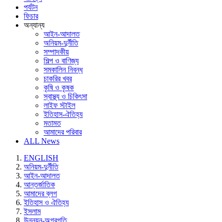
পর্যটন
ফিচার
অন্যান্য
আইন-আদালত
অনিয়ম-দুর্নীতি
সম্পাদকীয়
শিল্প ও বাণিজ্য
সমকালিন নিবন্ধ
চাকরির খবর
কৃষি ও কৃষক
স্বাস্থ্য ও চিকিৎসা
লাইফ স্টাইল
ইতিহাস-ঐতিহ্য
মতামত
আমাদের পরিবার
ALL News
ENGLISH
অনিয়ম-দুর্নীতি
আইন-আদালত
আন্তর্জাতিক
আমাদের ব্লগ
ইতিহাস ও ঐতিহ্য
ইসলাম
উন্নয়ন-অগ্রগতি