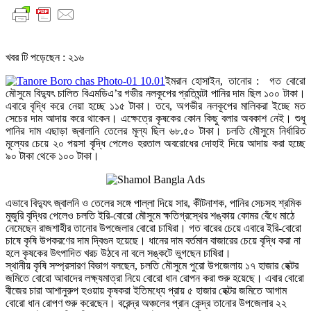
খবর টি পড়েছেন :
২১৬
ইমরান হোসাইন, তানোর : গত বোরো
মৌসুমে বিদ্যুৎ চালিত বিএমডিএ’র গভীর নলকূপের প্রতিঘন্টা পানির দাম ছিল ১০০ টাকা।
এবারে বৃদ্ধি করে নেয়া হচ্ছে ১১৫ টাকা। তবে, অগভীর নলকূপের মালিকরা ইচ্ছে মত
সেচের দাম আদায় করে থাকেন। এক্ষেত্রে কৃষকের কোন কিছু বলার অবকাশ নেই। শুধু
পানির দাম এছাড়া জ্বালানি তেলের মূল্য ছিল ৬৮.৫০ টাকা। চলতি মৌসুমে নির্ধারিত
মূল্যের চেয়ে ২০ পয়সা বৃদ্ধি পেলেও হরতাল অবরোধের দোহাই দিয়ে আদায় করা হচ্ছে
৯০ টাকা থেকে ১০০ টাকা।
এভাবে বিদ্যুৎ জ্বালনি ও তেলের সঙ্গে পাল্লা দিয়ে সার, কীটনাশক, পানির সেচসহ শ্রমিক
মুজুরি বৃদ্ধির পেলেও চলতি ইরি-বোরো মৌসুমে ক্ষতিগ্রস্থের শঙ্কায় কোমর বেঁধে মাঠে
নেমেছেন রাজশাহীর তানোর উপজেলার বোরো চাষিরা। গত বারের চেয়ে এবারে ইরি-বোরো
চাষে কৃষি উপকরণের দাম দ্বিগুন হয়েছে। ধানের দাম বর্তমান বাজারের চেয়ে বৃদ্ধি করা না
হলে কৃষকের উৎপাদিত খরচ উঠবে না বলে সঙ্কটে ভুগছেন চাষিরা।
স্থানীয় কৃষি সম্প্রসারণ বিভাগ বলছেন, চলতি মৌসুমে পুরো উপজেলায় ১৭ হাজার হেক্টর
জমিতে বোরো আবাদের লক্ষ্যমাত্রা নিয়ে বোরো ধান রোপন করা শুরু হয়েছে। এবার বোরো
বীজের চারা আশানুরুপ হওয়ায় কৃষকরা ইতিমধ্যে প্রায় ৫ হাজার হেক্টর জমিতে আগাম
বোরো ধান রোপণ শুরু করেছেন। বরেন্দ্র অঞ্চলের প্রান কেন্দ্র তানোর উপজেলার ২২