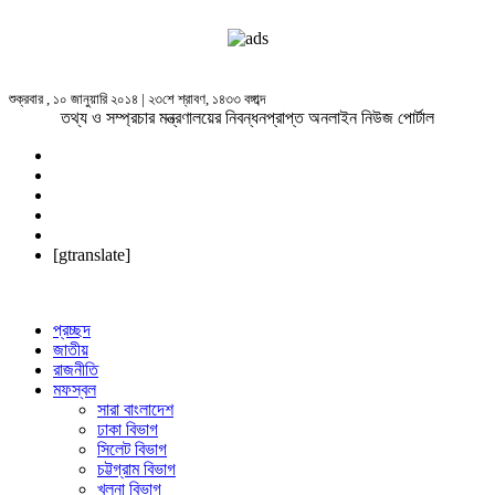
শুক্রবার , ১০ জানুয়ারি ২০১৪ | ২৩শে শ্রাবণ, ১৪৩৩ বঙ্গাব্দ
তথ্য ও সম্প্রচার মন্ত্রণালয়ের নিবন্ধনপ্রাপ্ত অনলাইন নিউজ পোর্টাল
[gtranslate]
প্রচ্ছদ
জাতীয়
রাজনীতি
মফস্বল
সারা বাংলাদেশ
ঢাকা বিভাগ
সিলেট বিভাগ
চট্টগ্রাম বিভাগ
খুলনা বিভাগ