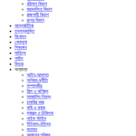
বরিশাল বিভাগ
ময়মনসিংহ বিভাগ
রাজশাহী বিভাগ
রংপুর বিভাগ
আন্তর্জাতিক
তথ্যপ্রযুক্তি
বিনোদন
খেলাধুলা
শিক্ষাঙ্গন
সাহিত্য
পর্যটন
ফিচার
অন্যান্য
আইন-আদালত
অনিয়ম-দুর্নীতি
সম্পাদকীয়
শিল্প ও বাণিজ্য
সমকালিন নিবন্ধ
চাকরির খবর
কৃষি ও কৃষক
স্বাস্থ্য ও চিকিৎসা
লাইফ স্টাইল
ইতিহাস-ঐতিহ্য
মতামত
আমাদের পরিবার