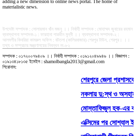
adding a new dimension to online news portal. The home of
materialistic news.
সম্পাদক-প্রকাশক : রফিকুল ইসলাম আধার
উপদেষ্টা সম্পাদক : সোলায়মান খাঁন মজনু ।। নির্বাহী সম্পাদক : মোহাম্মদ জুবায়ের রহমান
ব্যবস্থাপনা সম্পাদক-১ : ফারহানা পারভীন মুন্নী ।। ব্যবস্থাপনা সম্পাদক-২ :
আলমগীর কিবরিয়া কামরুল অফিস : বটতলা (কালিরবাজার) শেরপুর টাউন, শেরপুর। ।।
তথ্য ও সম্প্রচার মন্ত্রণালয়ের নিবন্ধন নং-৮২
সম্পাদক : ০১৭২০০৭৯৪০৯ ।। নির্বাহী সম্পাদক : ০১৯১২০৪৯৯৪৬ ।। বিজ্ঞাপন :
০১৯১৩৪১৮১৩৫ ইমেইল : shamolbangla2013@gmail.com
শিরোনাম:
শেরপুরে জেলা প্রশাসকের
নকলায় দু:স্থ ও অসহায় 
মোস্তাফিজুল হক-এর কবি
এক্সিমের পর সোশ্যাল ইসল