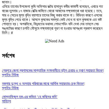
জানান।
এনিয়ে তানোর উপজেলা কৃষি অফিসার ডক্টর হাসানুল কবীর কামালী বলেছেন, এবারে গত
বারের তুলনায় ১৭ হাজার হেক্টর জমিতে বোরো আবাদের লক্ষ্যমাত্রা ধরা হয়েছে। তবে,
সার ও সেচের মূল্য বৃদ্ধি ব্যাপারে তাদের কিছু করার থাকে না। বিভিন্ন কারণে এসবের
মূল্য বৃদ্ধি পেয়ে থাকে। আসলে কৃষকের সমস্যা কেউ দেখে না বলে কৃষককে এত কষ্ট
পোহাতে হয়। অপরদিকে, বিদ্যুতের ভয়াবহ লোডশেডিং যদি দেখা দেয় তাহলে সেচ
সঙ্কটেরর কারণে চলতি মৌসুমে লক্ষ্যমাত্রা পূরণ না হওয়ার আশঙ্কা প্রকাশ করেছেন
তিনি। #
সর্বশেষ
শেরপুরে জেলা প্রশাসকের সাপ্তাহিক গণশুনানীতে হুইল চেয়ার ও ত্রাণ সহায়তা বিতরণ
স্লাইড নিউজ
নকলায় দু:স্থ ও অসহায় পরিবারের মাঝে আর্থিক সহায়তার চেক বিতরণ
স্লাইড নিউজ
মোস্তাফিজুল হক-এর কবিতা ‘হে কবিদের কবি’
সাহিত্য