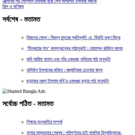
এক্সিমের পর সোশ্যাল ইসলামী বুঝে পেল সম্মিলিত ইসলামী ব্যাংক
শিল্প ও বাণিজ্য
সর্বশেষ - মতামত
বিষাদের ঘোড়া : বিষন্ন সুন্দরের প্রতিধ্বনি -ড. বিভূতি ভূষণ মিত্র
‘নীলকন্ঠের গান’ কাব্যগ্রন্থের পাঠানুভূতি : মোহাম্মদ রবিউল আলম
কবি আরিফ হাসান এবং তাঁর একগুচ্ছ কবিতার পাঠ অনুভূতি
হাদিউল ইসলামের কবিতা : বহুমাত্রিক চেতনায় ঋদ্ধ
ছড়াকার নূরুল ইসলাম মনি’র একগুচ্ছ ছড়ার পাঠ অনুভূতি
সর্বোচ্চ পঠিত - মতামত
শিক্ষায় সংস্কৃতির সম্পর্ক
অপার সম্ভাবনার শেরপুর : পরিপূর্ণতায় চাই পাবলিক বিশ্ববিদ্যালয়,