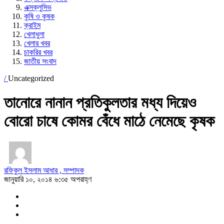
এক্সক্লুসিভ
কৃষি ও কৃষক
ক্রাইম
খেলাধুলা
খেলার খবর
চাকরির খবর
জাতীয় সংবাদ
/
Uncategorized
তানোরে নানান প্রতিকুলতার মধ্য দিয়েও
বোরো চাষে কোমর বেঁধে মাঠে নেমেছে কৃষক
রফিকুল ইসলাম আধার , সম্পাদক
জানুয়ারি ১০, ২০১৪ ৬:৩৫ অপরাহ্ণ