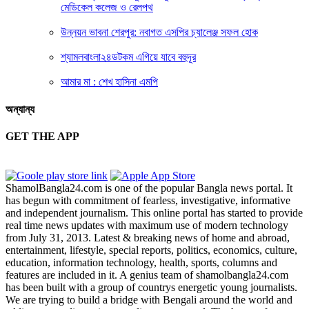
মেডিকেল কলেজ ও রেলপথ
উন্নয়ন ভাবনা শেরপুর: নবাগত এসপির চ্যালেঞ্জ সফল হোক
শ্যামলবাংলা২৪ডটকম এগিয়ে যাবে বহুদূর
আমার মা : শেখ হাসিনা এমপি
অন্যান্য
GET THE APP
ShamolBangla24.com is one of the popular Bangla news portal. It
has begun with commitment of fearless, investigative, informative
and independent journalism. This online portal has started to provide
real time news updates with maximum use of modern technology
from July 31, 2013. Latest & breaking news of home and abroad,
entertainment, lifestyle, special reports, politics, economics, culture,
education, information technology, health, sports, columns and
features are included in it. A genius team of shamolbangla24.com
has been built with a group of countrys energetic young journalists.
We are trying to build a bridge with Bengali around the world and