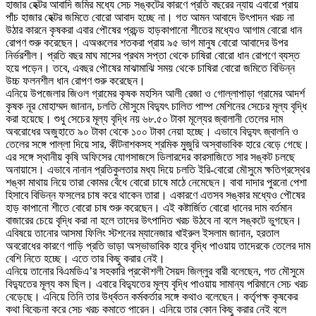
হাজার হেক্টর আবাদি জমির মধ্যে সেচ সঙ্কটের কারণে প্রতি বছরের ন্যায় এবারো প্রায়
পাঁচ হাজার হেক্টর জমিতে বোরো আবাদ হচ্ছে না। গত আমন আবাদে উৎপাদন খরচ না
উঠার কারনে কৃষকরা এবার পৌষের প্রচন্ড হাড়কাপানো শীতের মধ্যেও আগাম বোরো ধান
রোপণ শুরু করেছেন। এঅঞ্চলের শতকরা প্রায় ৯৫ ভাগ মানুষ বোরো আবাদের উপর
নির্ভরশীল। প্রতি বছর মাঘ মাসের প্রথম সপ্তা থেকে চাষিরা বোরো ধান রোপণে ব্যস্ত
হয়ে পড়েন। তবে, এবছর পৌষের মাঝামাঝি সময় থেকে চাষিরা বোরো জমিতে বিভিন্ন
উচ্চ ফলনশীল ধান রোপণ শুরু করেছেন।
এনিয়ে উপজেলার জিওল গ্রামের কৃষক মহসিন আলী রেজা ও গোল্লাপাড়া গ্রামের আদর্শ
কৃষক নূর মোহাম্মদ জানান, চলতি মৌসুমে বিদ্যুৎ চালিত পাম্প মেশিনের সেচের মূল্য বৃদ্ধি
করা হয়েছে। শুধু সেচের মূল্য বৃদ্ধি নয় ৬৮.৫০ টাকা মূল্যের জ্বালানী তেলের দাম
অবরোধের অজুহাতে ৯০ টাকা থেকে ১০০ টাকা নেয়া হচ্ছে। এভাবে বিদ্যুৎ জ্বালনি ও
তেলের সঙ্গে পাল্লা দিয়ে সার, কীটনাশকসহ শ্রমিক মুজুরি অস্বাভাবিক হারে বেড়ে গেছে।
এর সঙ্গে স্থানীয় কৃষি অফিসের যোগসাজসে ডিলারদের কারসাজিতে সার সঙ্কট চলছে
অনায়াসে। এভাবে নানান প্রতিকুলতার মধ্য দিয়ে চলতি ইরি-বোরো মৌসুমে ক্ষতিগ্রস্থের
শঙ্কা মাথায় নিয়ে তারা কোমর বেঁধে বোরো চাষে মাঠে নেমেছেন। বাবা দাদার পুরনো পেশা
হিসাবে বিভিন্ন ফসলের চাষ করে থাকেন তারা। একারণে এতসব সঙ্কার মধ্যেও পৌষের
হাড় কাপানো শীতে বোরো চাষ শুরু করেছেন। এই কষ্টার্জিত বোরো ধানের দাম বর্তমান
বাজারের চেয়ে বৃদ্ধি করা না হলে তাদের উৎপাদিত খরচ উঠবে না বলে সঙ্কটে ভুগছেন।
এবিষয়ে তানোর আসমা ফিলিং স্টশনের ম্যানেজার খাইরুল ইসলাম জানান, হরতাল
অবরোধের কারণে গাড়ি প্রতি ভাড়া অস্ভাভাবিক হারে বৃদ্ধি পাওয়ায় তাদেরকে তেলের দাম
বেশি নিতে হচ্ছে। এতে তার কিছু করার নেই।
এনিয়ে তানোর বিএমডিএ’র সহকারি প্রকৌশলী সৈয়দ জিল্লুর বারী বলেছেন, গত মৌসুমে
বিদ্যুতের মূল্য কম ছিল। এবারে বিদ্যুতের মূল্য বৃদ্ধি পাওয়ায় সামান্য পরিমানে সেচ খরচ
বেড়েছে। এনিয়ে তিনি তার উর্ধ্বতন কর্মকর্তার সঙ্গে কথাও বলেছেন। কর্তৃপক্ষ কৃষকের
কথা বিবেচনা করে সেচ খরচ কমাতে পারেন। এনিয়ে তার কোন কিছু করার নেই বলে