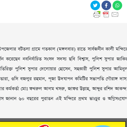
পজেলার বটতলা গ্রামে গতকাল (মঙ্গলবার) রাতে সার্বজনীন কালী মন্দির
দর্শন করেছেন নবনির্বাচিত সংসদ সদস্য ছবি বিশ্বাস, পুলিশ সুপার জাকি
তিরিক্ত পুলিশ সুপার দেলোয়ার হোসেন, সহকারী পুলিশ সুপার আমিনু
ারা, ওসি বজলুর রহমান, পূজা উদযাপন কমিটির সভাপতি গৌরাঙ্গ দাস
র কর্মকর্তা মোঃ ফখরুল আলম খসরু, জাফর উল্লাহ, আব্দুর রশিদ আকন্দ
্বাস জানান ৬০ বছরের পুরাতন এই মন্দিরে প্রথম ভাংচুর ও অগ্নিসংযো