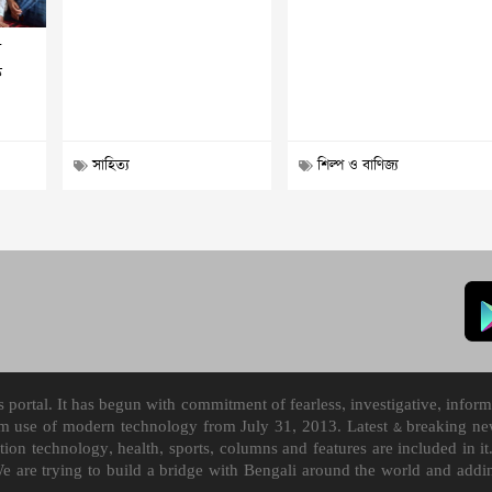
য়
ক
সাহিত্য
শিল্প ও বাণিজ্য
ortal. It has begun with commitment of fearless, investigative, informa
m use of modern technology from July 31, 2013. Latest & breaking news
mation technology, health, sports, columns and features are included i
We are trying to build a bridge with Bengali around the world and ad