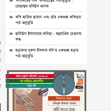
‘নীলকন্ঠের গান’ কাব্যগ্রন্থের পাঠানুভূতি :
মোহাম্মদ রবিউল আলম
কবি আরিফ হাসান এবং তাঁর একগুচ্ছ কবিতার
পাঠ অনুভূতি
হাদিউল ইসলামের কবিতা : বহুমাত্রিক চেতনায়
ঋদ্ধ
ে
ছড়াকার নূরুল ইসলাম মনি’র একগুচ্ছ ছড়ার
র
পাঠ অনুভূতি
ল
,
,
গ