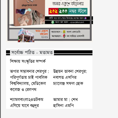
সর্বোচ্চ পঠিত - মতামত
শিক্ষায় সংস্কৃতির সম্পর্ক
অপার সম্ভাবনার শেরপুর :
উন্নয়ন ভাবনা শেরপুর:
পরিপূর্ণতায় চাই পাবলিক
নবাগত এসপির
বিশ্ববিদ্যালয়, মেডিকেল
চ্যালেঞ্জ সফল হোক
কলেজ ও রেলপথ
শ্যামলবাংলা২৪ডটকম
আমার মা : শেখ
এগিয়ে যাবে বহুদূর
হাসিনা এমপি