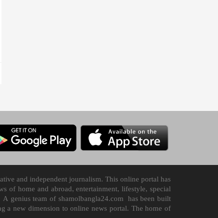
tive and independent journalism. This online portal has
 of home and abroad, entertainment, lifestyle, special
n it. A genius team of shamolbangla24.com has been built
ding a new dimension to online news portal. The home of