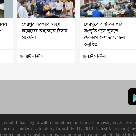
মিলল
শেরপুর সরকারি মহিলা
শেরপুরে আজীবন পাঠ-
াশ
কলেজের অধ্যক্ষকে বিদায়
সংস্কৃতি গড়ে তুলতে
সংবর্ধনা
ফোকাস গ্রুপ আলোচনা
অনুষ্ঠিত
স্লাইড নিউজ
স্লাইড নিউজ
ortal. It has begun with commitment of fearless, investigative, informa
m use of modern technology from July 31, 2013. Latest & breaking news
mation technology, health, sports, columns and features are included i