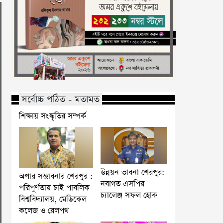
সর্বোচ্চ পঠিত - মতামত
শিক্ষায় সংস্কৃতির সম্পর্ক
উন্নয়ন ভাবনা শেরপুর:
অপার সম্ভাবনার শেরপুর :
নবাগত এসপির
পরিপূর্ণতায় চাই পাবলিক
চ্যালেঞ্জ সফল হোক
বিশ্ববিদ্যালয়, মেডিকেল
কলেজ ও রেলপথ