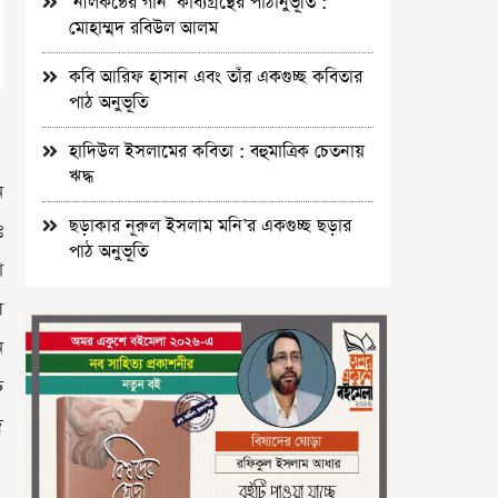
‘নীলকন্ঠের গান’ কাব্যগ্রন্থের পাঠানুভূতি :
মোহাম্মদ রবিউল আলম
কবি আরিফ হাসান এবং তাঁর একগুচ্ছ কবিতার
পাঠ অনুভূতি
হাদিউল ইসলামের কবিতা : বহুমাত্রিক চেতনায়
ঋদ্ধ
ন
ছড়াকার নূরুল ইসলাম মনি’র একগুচ্ছ ছড়ার
ঃ
পাঠ অনুভূতি
া
ল
ন
চ
দ