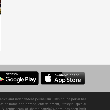
tive and independent journalism. This online portal has
 of home and abroad, entertainment, lifestyle, special
n it. A genius team of shamolbangla24.com has been built