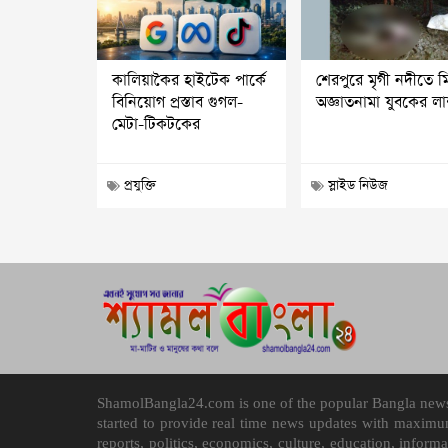
কালিয়াকৈর হাইটেক পার্কে
শেরপুরে মৃগী নদীতে 
বিনিয়োগ প্রস্তাব গুগল-
অজ্ঞাতনামা যুবকের ল
মেটা-টিকটকের
প্রযুক্তি
স্লাইড নিউজ
ShamolBangla24.com is one of the popular Bangla news p
started to provide real time news updates with maximu
reports, politics, economics, culture, education, infor