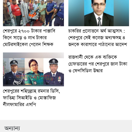
চাকরির প্রলোভনে অর্থ আত্মসাৎ :
শেরপুরে ২৭০০ টাকার পাঞ্জাবি
শেরপুরে সেই কলেজ অধ্যক্ষসহ ৪
কিনে সাড়ে ৩ লাখ টাকার
জনকে কারাগারে পাঠানোর আদেশ
মোটরসাইকেল পেলেন শিক্ষক
রাজধানী থেকে এক ব্যক্তিকে
গ্রেফতারের পর শেরপুরে জাল টাকা
ও ফেনসিডিল উদ্ধার
শেরপুরের শহিদুল্লাহ রমনার ডিসি,
ফাতিহা সিআইডি ও মোস্তাফিজ
নীলফামারির এসপি
অন্যান্য