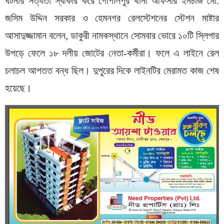
ঘটনার সত্যতা স্বীকার করে গোপালপুর থানা অফিসার ইনচার্জ মো.
জসিম উদ্দিন সরকার ও হেমনগর রেলস্টেশনের স্টেশন মাষ্টার
আসাদুজ্জামান বলেন, ডাকুরী নামকস্থানে সোমবার ভোরে ১০টি স্লিপার
উপড়ে ফেলে ১৮ দলীয় জোটের নেতা-কর্মীরা। ফলে এ লাইনে রেল
চলাচল আপতত বন্ধ ছিল। দুপুরের দিকে লাইনটির মেরামত কাজ শেষ
হয়েছে।