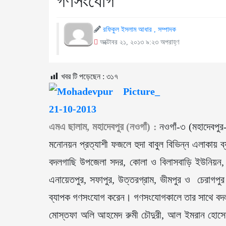
গণসংযোগ
রফিকুল ইসলাম আধার , সম্পাদক
অক্টোবর ২১, ২০১৩ ৯:২৩ অপরাহ্ণ
খবর টি পড়েছেন :
৩১৭
এমএ ছালাম, মহাদেবপুর (নওগাঁ) :
নওগাঁ-৩ (মহাদেবপুর
মনোনয়ন প্রত্যাশী ফজলে হুদা বাবুল বিভিন্ন এলাকায়
বদলগাছি উপজেলা সদর, কোলা ও বিলাসবাড়ি ইউনিয়ন, 
এনায়েতপুর, সফাপুর, উত্তরগ্রাম, ভীমপুর ও চেরাগ
ব্যাপক গণসংযোগ করেন। গণসংযোগকালে তার সাথে বদলগা
মোস্তফা অলি আহমেদ রুমী চৌদুরী, আল ইমরান হোসেন, জ