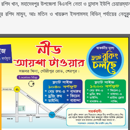
শিদ খান, মহাদেবপুর উপজেলা বিএনপি নেতা ও চান্দাস ইউপি চেয়ারম্যা
ুর রশিদ মামুন, আঃ মতিন ও খায়রুল ইসলামসহ বিভিন্ পর্যায়ের নেতৃবৃন্