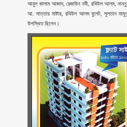
আবুল কালাম আজাদ, রেজাউন নবী, রবিউল আলম, নান্নু র
আ. সাত্তার মাষ্টার, রবিউল আলম বুলেট, সুলতান মামুন
উপস্থিত ছিলেন।