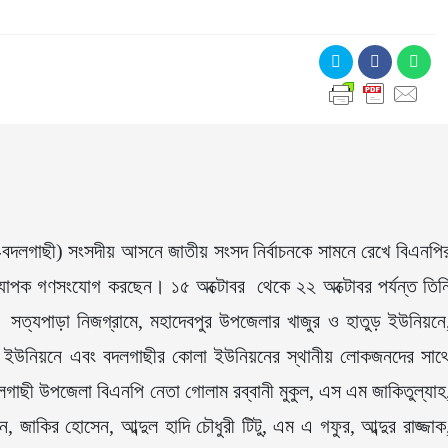
-বদলগাছী) সংসদীয় আসনে জাতীয় সংসদ নির্বাচনকে সামনে রেখে বিএনপি
 ব্যাপক গণসংযোগ করছেন। ১৫ অক্টোবর থেকে ২২ অক্টোবর পর্যন্ত তিন
সত্যপাড়া নিজগ্রামে, মহাদেবপুর উপজেলার খাজুর ও হাতুড় ইউনিয়নে
পুর ইউনিয়নে এবং বদলগাছীর কোলা ইউনিয়নের স্থানীয় লোকজনদের সাথ
ছী উপজেলা বিএনপি নেতা গোলাম রব্বানী মুকুল, এস এম জাকিতুল্যাহ
াকির হোসেন, আব্দুল হাদি চৌধুরী টিটু, এম এ গফুর, আব্দুর রাজ্জাক