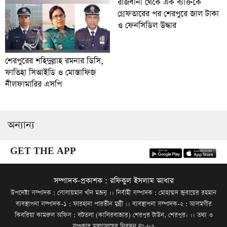
রাজধানী থেকে এক ব্যক্তিকে
গ্রেফতারের পর শেরপুরে জাল টাকা
ও ফেনসিডিল উদ্ধার
শেরপুরের শহিদুল্লাহ রমনার ডিসি,
ফাতিহা সিআইডি ও মোস্তাফিজ
নীলফামারির এসপি
অন্যান্য
GET THE APP
সম্পাদক-প্রকাশক : রফিকুল ইসলাম আধার
উপদেষ্টা সম্পাদক : সোলায়মান খাঁন মজনু ।। নির্বাহী সম্পাদক : মোহাম্মদ জুবায়ের রহমান
ব্যবস্থাপনা সম্পাদক-১ : ফারহানা পারভীন মুন্নী ।। ব্যবস্থাপনা সম্পাদক-২ : আলমগীর
কিবরিয়া কামরুল অফিস : বটতলা (কালিরবাজার) শেরপুর টাউন, শেরপুর। ।। তথ্য ও
সম্প্রচার মন্ত্রণালয়ের নিবন্ধন নং-৮২