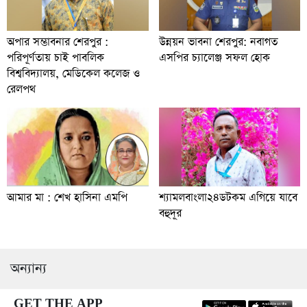
অপার সম্ভাবনার শেরপুর :
উন্নয়ন ভাবনা শেরপুর: নবাগত
পরিপূর্ণতায় চাই পাবলিক
এসপির চ্যালেঞ্জ সফল হোক
বিশ্ববিদ্যালয়, মেডিকেল কলেজ ও
রেলপথ
আমার মা : শেখ হাসিনা এমপি
শ্যামলবাংলা২৪ডটকম এগিয়ে যাবে
বহুদূর
অন্যান্য
GET THE APP