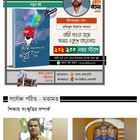
সর্বোচ্চ পঠিত - মতামত
শিক্ষায় সংস্কৃতির সম্পর্ক