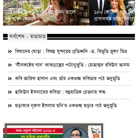
স্ট্রেস হরমোন নিয়ন্ত্রণে রেখে মন ভালো
১৫০ কোটি টাকায় পিকে
রাখবেন যেভাবে
প্রাসাদসম বাড়ি কিনলে
সর্বশেষ - মতামত
বিষাদের ঘোড়া : বিষন্ন সুন্দরের প্রতিধ্বনি -ড. বিভূতি ভূষণ মিত্র
‘নীলকন্ঠের গান’ কাব্যগ্রন্থের পাঠানুভূতি : মোহাম্মদ রবিউল আলম
কবি আরিফ হাসান এবং তাঁর একগুচ্ছ কবিতার পাঠ অনুভূতি
হাদিউল ইসলামের কবিতা : বহুমাত্রিক চেতনায় ঋদ্ধ
ছড়াকার নূরুল ইসলাম মনি’র একগুচ্ছ ছড়ার পাঠ অনুভূতি