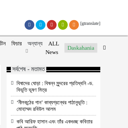
[gtranslate]
্যটন
ফিচার
অন্যান্য
ALL
Daskahania
News
সর্বশেষ - মতামত
বিষাদের ঘোড়া : বিষন্ন সুন্দরের প্রতিধ্বনি -ড.
বিভূতি ভূষণ মিত্র
‘নীলকন্ঠের গান’ কাব্যগ্রন্থের পাঠানুভূতি :
মোহাম্মদ রবিউল আলম
কবি আরিফ হাসান এবং তাঁর একগুচ্ছ কবিতার