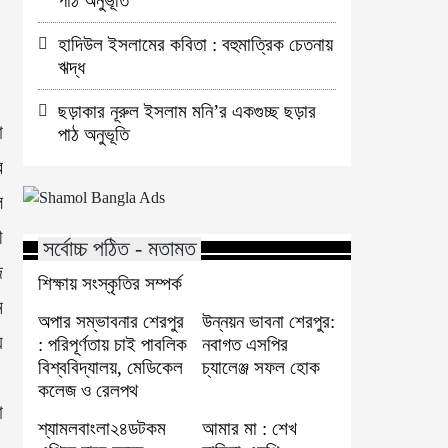
পাঠ অনুভূতি
হাদিউল ইসলামের কবিতা : বহুমাত্রিক চেতনায়
ঋদ্ধ
ছড়াকার নূরুল ইসলাম মনি’র একগুচ্ছ ছড়ার
া
পাঠ অনুভূতি
র
ল
ী
সর্বোচ্চ পঠিত - মতামত
জ
শিক্ষায় সংস্কৃতির সম্পর্ক
ে
অপার সম্ভাবনার শেরপুর
উন্নয়ন ভাবনা শেরপুর:
য়
: পরিপূর্ণতায় চাই পাবলিক
নবাগত এসপির
বিশ্ববিদ্যালয়, মেডিকেল
চ্যালেঞ্জ সফল হোক
।
কলেজ ও রেলপথ
া
শ্যামলবাংলা২৪ডটকম
আমার মা : শেখ