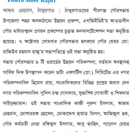
আজম রেহমান, ঠাকুরগাও :
ঠাকুরগাওয়ের পীরগঞ্জ পৌরসভায়
উপজেলা শহর অবকাঠামো উন্নয়ন প্রকল্প, এলজিইডিই’র আওতাধীন
পৌর মাষ্টারপ্ল্লান প্রণয়ন প্রকল্পের চুড়ান্ত কনসালটেন্সেশন সভা অনুষ্ঠিত
হয়েছে। ৭ অক্টোবর সোমবার পৌরসভার হলরুমে পৌর মেয়র মো:
রাজিউর রহমান রাজু’র সভাপতিত্বে ওই সভা অনুষ্ঠিত হয়।
সভায় পৌরসভার ৯ টি ওয়ার্ডের উন্নয়ন পরিকল্পনা, বর্তমান অবস্থাসহ
সার্বিক দিক উপস্থাপন করেন ডাটা এঙ্পার্টিস (প্রা:) লিমিটেড এর নগর
পরিকল্পনাবিদ হিমেল রায়, সাংবাদিকদের বিভিন্ন প্রশ্নের জবাব দেন
নগর পরিকল্পনাবিদ পুলিন চন্দ্র গোলদার, সুভাশিষ গোস্বামী ও শিকদার
সাইদুজ্জামান। ওই সভায় সাংবাদিক কাজী নূরুল ইসলাম, আজম
রেহমান, মোশাররফ হোসেন, মোকাদ্দেস হায়াত মিলন, আজিজুল হক,
পৌর কর্মচারী নেতা রফিকুল ইসলাম, আবু জাহিদ, প্যানেল মেয়র