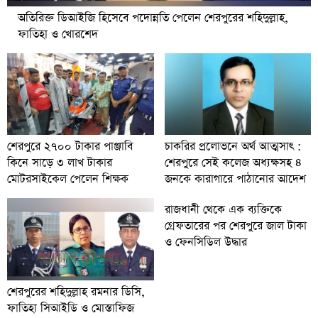
অতিরিক্ত ডিআইজি হিসেবে পদোন্নতি পেলেন শেরপুরের শহিদুল্লাহ,
ফাতিহা ও খোরশেদ
চাকরির প্রলোভনে অর্থ আত্মসাৎ :
শেরপুরে ২৭০০ টাকার পাঞ্জাবি
শেরপুরে সেই কলেজ অধ্যক্ষসহ ৪
কিনে সাড়ে ৩ লাখ টাকার
জনকে কারাগারে পাঠানোর আদেশ
মোটরসাইকেল পেলেন শিক্ষক
রাজধানী থেকে এক ব্যক্তিকে
গ্রেফতারের পর শেরপুরে জাল টাকা
ও ফেনসিডিল উদ্ধার
শেরপুরের শহিদুল্লাহ রমনার ডিসি,
ফাতিহা সিআইডি ও মোস্তাফিজ