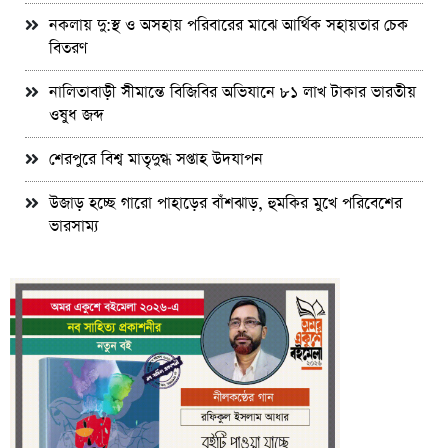
নকলায় দু:স্থ ও অসহায় পরিবারের মাঝে আর্থিক সহায়তার চেক
বিতরণ
নালিতাবাড়ী সীমান্তে বিজিবির অভিযানে ৮১ লাখ টাকার ভারতীয়
ওষুধ জব্দ
শেরপুরে বিশ্ব মাতৃদুগ্ধ সপ্তাহ উদযাপন
উজাড় হচ্ছে গারো পাহাড়ের বাঁশঝাড়, হুমকির মুখে পরিবেশের
ভারসাম্য