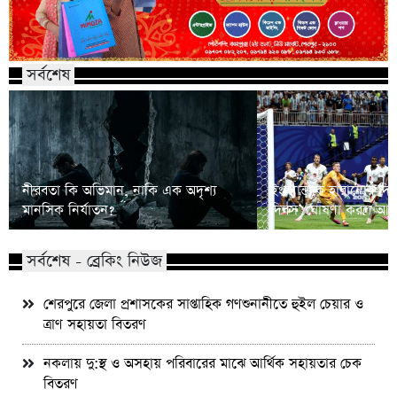
সর্বশেষ
নীরবতা কি অভিমান, নাকি এক অদৃশ্য
ইংল্যান্ডকে হারানোর দি
মানসিক নির্যাতন?
দিবস’ ঘোষণা করল আর্জে
সর্বশেষ - ব্রেকিং নিউজ
শেরপুরে জেলা প্রশাসকের সাপ্তাহিক গণশুনানীতে হুইল চেয়ার ও
ত্রাণ সহায়তা বিতরণ
নকলায় দু:স্থ ও অসহায় পরিবারের মাঝে আর্থিক সহায়তার চেক
বিতরণ