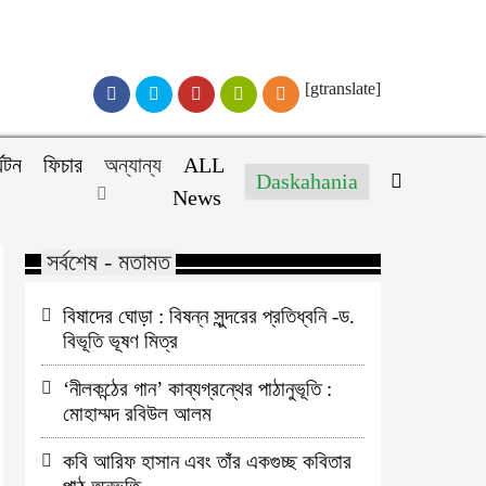
[gtranslate]
্যটন
ফিচার
অন্যান্য
ALL
Daskahania
News
সর্বশেষ - মতামত
বিষাদের ঘোড়া : বিষন্ন সুন্দরের প্রতিধ্বনি -ড.
বিভূতি ভূষণ মিত্র
‘নীলকন্ঠের গান’ কাব্যগ্রন্থের পাঠানুভূতি :
মোহাম্মদ রবিউল আলম
কবি আরিফ হাসান এবং তাঁর একগুচ্ছ কবিতার