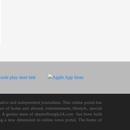
tive and independent journalism. This online portal has
 of home and abroad, entertainment, lifestyle, special
n it. A genius team of shamolbangla24.com has been built
ding a new dimension to online news portal. The home of