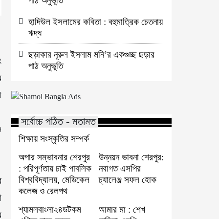
পাঠ অনুভূতি
হাদিউল ইসলামের কবিতা : বহুমাত্রিক চেতনায়
ঋদ্ধ
ছড়াকার নূরুল ইসলাম মনি’র একগুচ্ছ ছড়ার
ং
পাঠ অনুভূতি
র
ে
সর্বোচ্চ পঠিত - মতামত
ও
শিক্ষায় সংস্কৃতির সম্পর্ক
।
অপার সম্ভাবনার শেরপুর
উন্নয়ন ভাবনা শেরপুর:
: পরিপূর্ণতায় চাই পাবলিক
নবাগত এসপির
বিশ্ববিদ্যালয়, মেডিকেল
চ্যালেঞ্জ সফল হোক
ে
কলেজ ও রেলপথ
া
শ্যামলবাংলা২৪ডটকম
আমার মা : শেখ
র