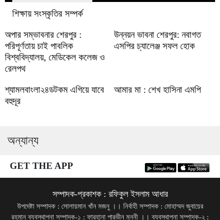
শিক্ষায় সংস্কৃতির সম্পর্ক
অপার সম্ভাবনার শেরপুর :
উন্নয়ন ভাবনা শেরপুর: নবাগত
পরিপূর্ণতায় চাই পাবলিক
এসপির চ্যালেঞ্জ সফল হোক
বিশ্ববিদ্যালয়, মেডিকেল কলেজ ও
রেলপথ
শ্যামলবাংলা২৪ডটকম এগিয়ে যাবে
আমার মা : শেখ হাসিনা এমপি
বহুদূর
অন্যান্য
GET THE APP
সম্পাদক-প্রকাশক : রফিকুল ইসলাম আধার
উপদেষ্টা সম্পাদক : সোলায়মান খাঁন মজনু ।। নির্বাহী সম্পাদক : মোহাম্মদ জুবায়ের
রহমান ব্যবস্থাপনা সম্পাদক-১ : ফারহানা পারভীন মুন্নী ।। ব্যবস্থাপনা সম্পাদক-২ :