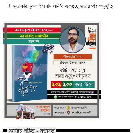
ছড়াকার নূরুল ইসলাম মনি’র একগুচ্ছ ছড়ার পাঠ অনুভূতি
সর্বোচ্চ পঠিত - মতামত