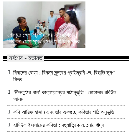
শেরপুরে স্ত্রী-সন্তানের 
শেরপুরে জেলা প্রশাসকের সহযোগিতায়
দাবিতে পুলিশ কনস্টেবলে
চিকিৎসা পেয়ে সুস্থ হলেন প্রান্তিক কৃষক
সম্মেলন
সর্বশেষ - মতামত
বিষাদের ঘোড়া : বিষন্ন সুন্দরের প্রতিধ্বনি -ড. বিভূতি ভূষণ
মিত্র
‘নীলকন্ঠের গান’ কাব্যগ্রন্থের পাঠানুভূতি : মোহাম্মদ রবিউল
আলম
কবি আরিফ হাসান এবং তাঁর একগুচ্ছ কবিতার পাঠ অনুভূতি
হাদিউল ইসলামের কবিতা : বহুমাত্রিক চেতনায় ঋদ্ধ