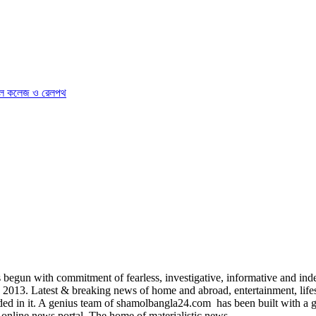
িকেল কলেজ ও রেলপথ
egun with commitment of fearless, investigative, informative and indep
3. Latest & breaking news of home and abroad, entertainment, lifestyle
uded in it. A genius team of shamolbangla24.com has been built with a gr
online news portal. The home of materialistic news.