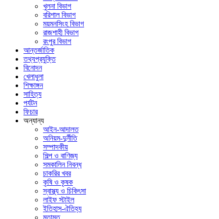
খুলনা বিভাগ
বরিশাল বিভাগ
ময়মনসিংহ বিভাগ
রাজশাহী বিভাগ
রংপুর বিভাগ
আন্তর্জাতিক
তথ্যপ্রযুক্তি
বিনোদন
খেলাধুলা
শিক্ষাঙ্গন
সাহিত্য
পর্যটন
ফিচার
অন্যান্য
আইন-আদালত
অনিয়ম-দুর্নীতি
সম্পাদকীয়
শিল্প ও বাণিজ্য
সমকালিন নিবন্ধ
চাকরির খবর
কৃষি ও কৃষক
স্বাস্থ্য ও চিকিৎসা
লাইফ স্টাইল
ইতিহাস-ঐতিহ্য
মতামত