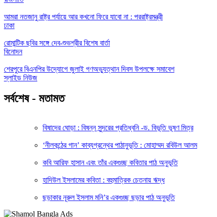
আমরা নতজানু রাষ্ট্র পর্যায়ে আর কখনো ফিরে যাবো না : পররাষ্ট্রমন্ত্রী
ঢাকা
রোমান্টিক ছবির সঙ্গে দেব-শুভশ্রীর বিশেষ বার্তা
বিনোদন
শেরপুরে বিএনপির উদ্যোগে জুলাই গণঅভ্যুত্থান দিবস উপলক্ষে সমাবেশ
স্লাইড নিউজ
সর্বশেষ - মতামত
বিষাদের ঘোড়া : বিষন্ন সুন্দরের প্রতিধ্বনি -ড. বিভূতি ভূষণ মিত্র
‘নীলকন্ঠের গান’ কাব্যগ্রন্থের পাঠানুভূতি : মোহাম্মদ রবিউল আলম
কবি আরিফ হাসান এবং তাঁর একগুচ্ছ কবিতার পাঠ অনুভূতি
হাদিউল ইসলামের কবিতা : বহুমাত্রিক চেতনায় ঋদ্ধ
ছড়াকার নূরুল ইসলাম মনি’র একগুচ্ছ ছড়ার পাঠ অনুভূতি