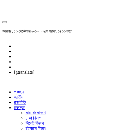
শুক্রবার , ১৩ সেপ্টেম্বর ২০১৩ | ২২শে শ্রাবণ, ১৪৩৩ বঙ্গাব্দ
[gtranslate]
প্রচ্ছদ
জাতীয়
রাজনীতি
মফস্বল
সারা বাংলাদেশ
ঢাকা বিভাগ
সিলেট বিভাগ
চট্টগ্রাম বিভাগ