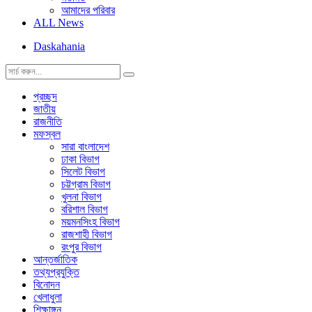
আমাদের পরিবার
ALL News
Daskahania
প্রচ্ছদ
জাতীয়
রাজনীতি
মফস্বল
সারা বাংলাদেশ
ঢাকা বিভাগ
সিলেট বিভাগ
চট্টগ্রাম বিভাগ
খুলনা বিভাগ
বরিশাল বিভাগ
ময়মনসিংহ বিভাগ
রাজশাহী বিভাগ
রংপুর বিভাগ
আন্তর্জাতিক
তথ্যপ্রযুক্তি
বিনোদন
খেলাধুলা
শিক্ষাঙ্গন