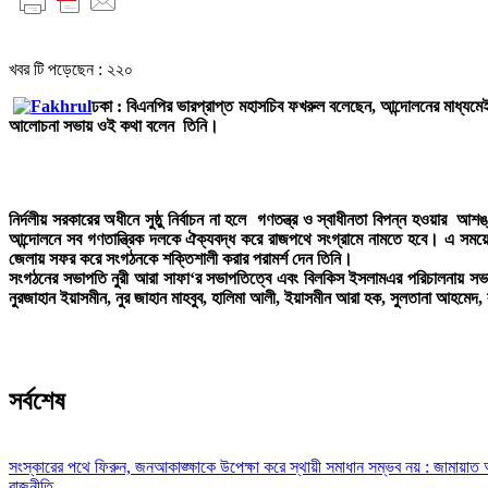
খবর টি পড়েছেন :
২২০
ঢকা :
বিএনপির ভারপ্রাপ্ত মহাসচিব ফখরুল বলেছেন, আন্দোলনের মাধ্যমেই এ
আলোচনা সভায় ওই কথা বলেন তিনি।
নির্দলীয় সরকারের অধীনে সুষ্ঠু নির্বাচন না হলে গণতন্ত্র ও স্বাধীনতা বিপন্ন হওয়ার
আন্দোলনে সব গণতান্ত্রিক দলকে ঐক্যবদ্ধ করে রাজপথে সংগ্রামে নামতে হবে। এ সময়
জেলায় সফর করে সংগঠনকে শক্তিশালী করার পরামর্শ দেন তিনি।
সংগঠনের সভাপতি নুরী আরা সাফা‘র সভাপতিত্বে এবং বিলকিস ইসলামএর পরিচালনায় সভায় অ
নুরজাহান ইয়াসমীন, নুর জাহান মাহবুব, হালিমা আলী, ইয়াসমীন আরা হক, সুলতানা আহমেদ, লা
সর্বশেষ
সংস্কারের পথে ফিরুন, জনআকাঙ্ক্ষাকে উপেক্ষা করে স্থায়ী সমাধান সম্ভব নয় : জামায়াত
রাজনীতি