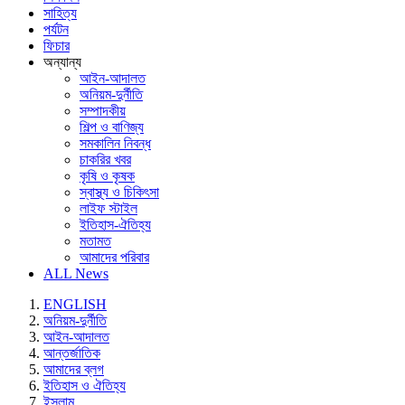
সাহিত্য
পর্যটন
ফিচার
অন্যান্য
আইন-আদালত
অনিয়ম-দুর্নীতি
সম্পাদকীয়
শিল্প ও বাণিজ্য
সমকালিন নিবন্ধ
চাকরির খবর
কৃষি ও কৃষক
স্বাস্থ্য ও চিকিৎসা
লাইফ স্টাইল
ইতিহাস-ঐতিহ্য
মতামত
আমাদের পরিবার
ALL News
ENGLISH
অনিয়ম-দুর্নীতি
আইন-আদালত
আন্তর্জাতিক
আমাদের ব্লগ
ইতিহাস ও ঐতিহ্য
ইসলাম