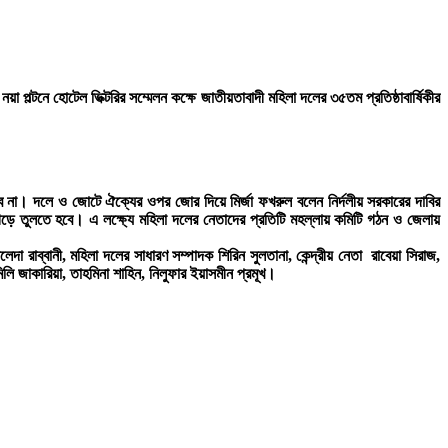
ল্টনে হোটেল ভিক্টরির সম্মেলন কক্ষে জাতীয়তাবাদী মহিলা দলের ৩৫তম প্রতিষ্ঠাবার্ষিকীর
 হবে না। দলে ও জোটে ঐক্যের ওপর জোর দিয়ে মির্জা ফখরুল বলেন নির্দলীয় সরকারের দাবির
ে তুলতে হবে। এ লক্ষ্যে মহিলা দলের নেতাদের প্রতিটি মহল্লায় কমিটি গঠন ও জেলায়
াব্বানী, মহিলা দলের সাধারণ সম্পাদক শিরিন সুলতানা, কেন্দ্রীয় নেতা রাবেয়া সিরাজ,
িলি জাকারিয়া, তাহমিনা শাহিন, নিলুফার ইয়াসমীন প্রমূখ।