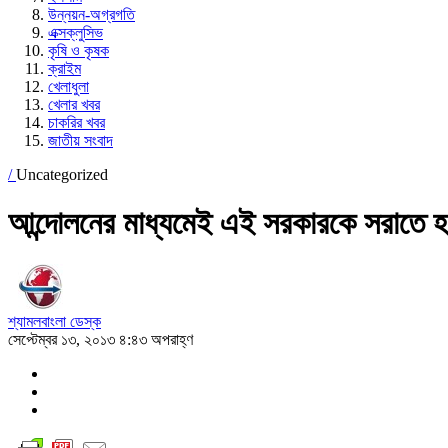
উন্নয়ন-অগ্রগতি
এক্সক্লুসিভ
কৃষি ও কৃষক
ক্রাইম
খেলাধুলা
খেলার খবর
চাকরির খবর
জাতীয় সংবাদ
/
Uncategorized
আন্দোলনের মাধ্যমেই এই সরকারকে সরাতে হ
শ্যামলবাংলা ডেস্ক
সেপ্টেম্বর ১৩, ২০১৩ ৪:৪৩ অপরাহ্ণ