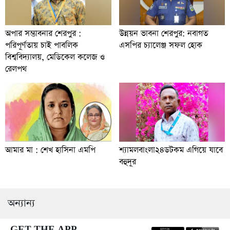
অপার সম্ভাবনার শেরপুর :
উন্নয়ন ভাবনা শেরপুর: নবাগত
পরিপূর্ণতায় চাই পাবলিক
এসপির চ্যালেঞ্জ সফল হোক
বিশ্ববিদ্যালয়, মেডিকেল কলেজ ও
রেলপথ
আমার মা : শেখ হাসিনা এমপি
শ্যামলবাংলা২৪ডটকম এগিয়ে যাবে
বহুদূর
অন্যান্য
GET THE APP