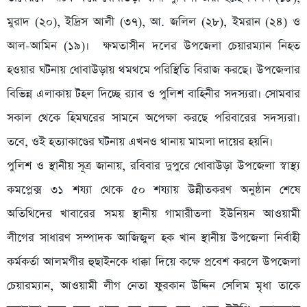
মুরাদ (২০), ইদ্রিস আলী (৩৭), আ. জলিল (২৮), ইমরান (২৪) ও
আল-আমিন (১৯)। ক্ষমতাসীন দলের উপজেলা চেয়ারম্যান নিহত
হওয়ার ঘটনায় ধোবাউড়ায় থমথমে পরিস্থিতি বিরাজ করছে। উপজেলার
বিভিন্ন এলাকায় টহল দিচ্ছে র‌্যাব ও পুলিশ বাহিনীর সদস্যরা। সোমবার
সকাল থেকে হিমঘরের সামনে অপেক্ষা করছে পরিবারের সদস্যরা।
তবে, ওই হত্যাকাণ্ডের ঘটনায় এখনও থানায় মামলা দায়ের হয়নি।
পুলিশ ও স্থানীয় সূত্র জানায়, রবিবার দুপুরে ধোবাউড়া উপজেলা স্বাস্থ্য
কমপ্লেক্স ৩১ শয্যা থেকে ৫০ শয্যায় উন্নীতকরণ অনুষ্ঠান শেষে
অতিথিদের খাবারের সময় স্থানীয় গামারীতলা ইউনিয়ন আওয়ামী
লীগের সাধারণ সম্পাদক আজিজুল হক খান স্থানীয় উপজেলা নির্বাহী
কর্মকর্তা আলমগীর হুছাইনকে ধাক্কা দিয়ে কক্ষে প্রবেশ করলে উপজেলা
চেয়ারম্যান, আওয়ামী লীগ নেতা ফুরকান উদ্দিন সেলিম মৃধা তাকে