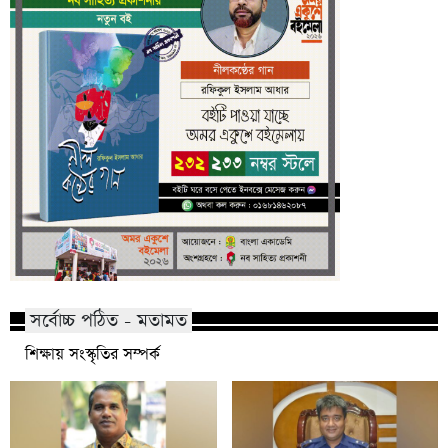
সর্বোচ্চ পঠিত - মতামত
শিক্ষায় সংস্কৃতির সম্পর্ক