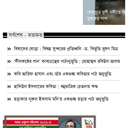
কালিয়াকৈর হাইটেক পার্কে বিনিয়োগ প্রস্তাব
শেরপুরে মৃগী নদীতে মি
গুগল-মেটা-টিকটকের
যুবকের লাশ
সর্বশেষ - মতামত
বিষাদের ঘোড়া : বিষন্ন সুন্দরের প্রতিধ্বনি -ড. বিভূতি ভূষণ মিত্র
‘নীলকন্ঠের গান’ কাব্যগ্রন্থের পাঠানুভূতি : মোহাম্মদ রবিউল আলম
কবি আরিফ হাসান এবং তাঁর একগুচ্ছ কবিতার পাঠ অনুভূতি
হাদিউল ইসলামের কবিতা : বহুমাত্রিক চেতনায় ঋদ্ধ
ছড়াকার নূরুল ইসলাম মনি’র একগুচ্ছ ছড়ার পাঠ অনুভূতি