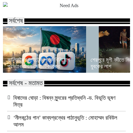
সর্বশেষ
কালিয়াকৈর হাইটেক পার্কে বিনিয়োগ
শেরপুরে মৃগী নদীতে মিল
প্রস্তাব গুগল-মেটা-টিকটকের
যুবকের লাশ
সর্বশেষ - মতামত
বিষাদের ঘোড়া : বিষন্ন সুন্দরের প্রতিধ্বনি -ড. বিভূতি ভূষণ
মিত্র
‘নীলকন্ঠের গান’ কাব্যগ্রন্থের পাঠানুভূতি : মোহাম্মদ রবিউল
আলম