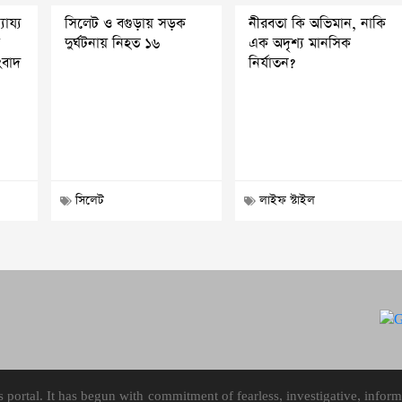
যায্য
সিলেট ও বগুড়ায় সড়ক
নীরবতা কি অভিমান, নাকি
শ
দুর্ঘটনায় নিহত ১৬
এক অদৃশ্য মানসিক
ংবাদ
নির্যাতন?
সিলেট
লাইফ স্টাইল
ortal. It has begun with commitment of fearless, investigative, informa