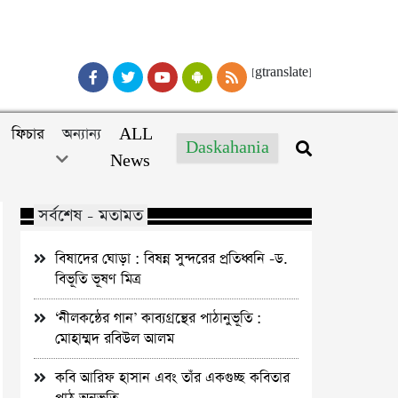
[gtranslate]
ফিচার
অন্যান্য
ALL
Daskahania
News
সর্বশেষ - মতামত
বিষাদের ঘোড়া : বিষন্ন সুন্দরের প্রতিধ্বনি -ড.
বিভূতি ভূষণ মিত্র
‘নীলকন্ঠের গান’ কাব্যগ্রন্থের পাঠানুভূতি :
মোহাম্মদ রবিউল আলম
কবি আরিফ হাসান এবং তাঁর একগুচ্ছ কবিতার