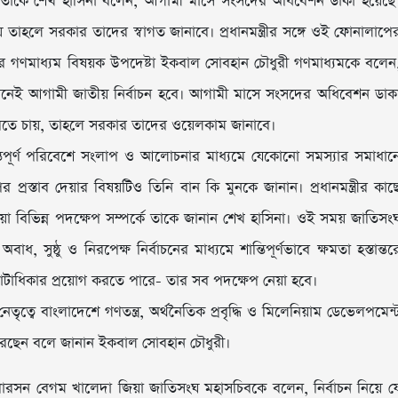
ে তাকে শেখ হাসিনা বলেন, আগামী মাসে সংসদের অধিবেশন ডাকা হয়েছে
তাহলে সরকার তাদের স্বাগত জানাবে। প্রধানমন্ত্রীর সঙ্গে ওই ফোনালাপে
নার গণমাধ্যম বিষয়ক উপদেষ্টা ইকবাল সোবহান চৌধুরী গণমাধ্যমকে বলেন
ন মেনেই আগামী জাতীয় নির্বাচন হবে। আগামী মাসে সংসদের অধিবেশন ডাক
করতে চায়, তাহলে সরকার তাদের ওয়েলকাম জানাবে।
ান্তিপূর্ণ পরিবেশে সংলাপ ও আলোচনার মাধ্যমে যেকোনো সমস্যার সমাধান
রস্তাব দেয়ার বিষয়টিও তিনি বান কি মুনকে জানান। প্রধানমন্ত্রীর কাছ
়া বিভিন্ন পদক্ষেপ সম্পর্কে তাকে জানান শেখ হাসিনা। ওই সময় জাতিসং
 সুষ্ঠু ও নিরপেক্ষ নির্বাচনের মাধ্যমে শান্তিপূর্ণভাবে ক্ষমতা হস্তান্তর
ভোটাধিকার প্রয়োগ করতে পারে- তার সব পদক্ষেপ নেয়া হবে।
েতৃত্বে বাংলাদেশে গণতন্ত্র, অর্থনৈতিক প্রবৃদ্ধি ও মিলেনিয়াম ডেভেলপমেন্
 করেছেন বলে জানান ইকবাল সোবহান চৌধুরী।
পারসন বেগম খালেদা জিয়া জাতিসংঘ মহাসচিবকে বলেন, নির্বাচন নিয়ে য