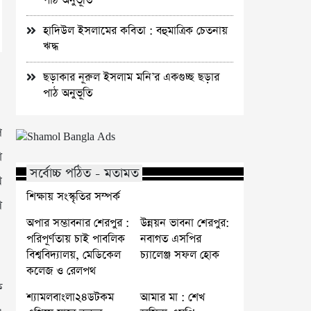
পাঠ অনুভূতি
হাদিউল ইসলামের কবিতা : বহুমাত্রিক চেতনায়
ঋদ্ধ
ছড়াকার নূরুল ইসলাম মনি’র একগুচ্ছ ছড়ার
পাঠ অনুভূতি
প
া
সর্বোচ্চ পঠিত - মতামত
খ
শিক্ষায় সংস্কৃতির সম্পর্ক
ণ
অপার সম্ভাবনার শেরপুর :
উন্নয়ন ভাবনা শেরপুর:
পরিপূর্ণতায় চাই পাবলিক
নবাগত এসপির
বিশ্ববিদ্যালয়, মেডিকেল
চ্যালেঞ্জ সফল হোক
কলেজ ও রেলপথ
ক
শ্যামলবাংলা২৪ডটকম
আমার মা : শেখ