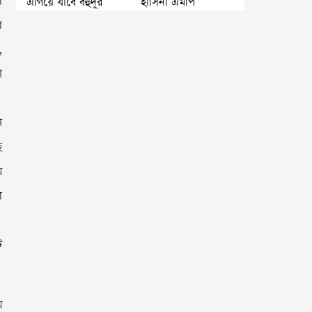
।
এগিয়ে যাবে বহুদূর
হাসিনা এমপি
র
,
া
ে
ে
ঘ
ে
ট
ে