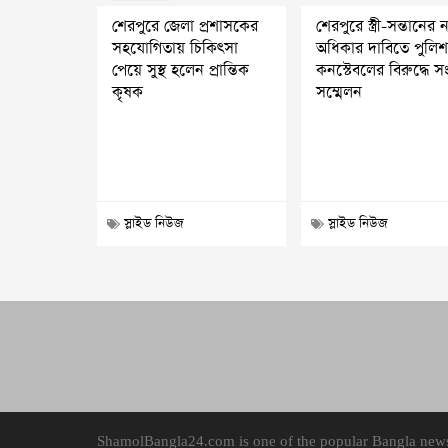
শেরপুরে জেলা প্রশাসকের
শেরপুরে স্ত্রী-সন্তানের ন্
সহযোগিতায় চিকিৎসা
অধিকার দাবিতে পুলি
পেয়ে সুস্থ হলেন প্রান্তিক
কনস্টেবলের বিরুদ্ধে স
কৃষক
সম্মেলন
স্লাইড নিউজ
স্লাইড নিউজ
ShamolBangla24.com is one of the popular Bangla news p