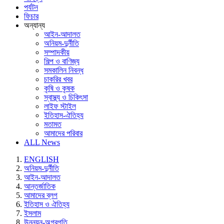
পর্যটন
ফিচার
অন্যান্য
আইন-আদালত
অনিয়ম-দুর্নীতি
সম্পাদকীয়
শিল্প ও বাণিজ্য
সমকালিন নিবন্ধ
চাকরির খবর
কৃষি ও কৃষক
স্বাস্থ্য ও চিকিৎসা
লাইফ স্টাইল
ইতিহাস-ঐতিহ্য
মতামত
আমাদের পরিবার
ALL News
ENGLISH
অনিয়ম-দুর্নীতি
আইন-আদালত
আন্তর্জাতিক
আমাদের ব্লগ
ইতিহাস ও ঐতিহ্য
ইসলাম
উন্নয়ন-অগ্রগতি