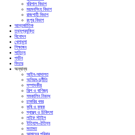
বরিশাল বিভাগ
ময়মনসিংহ বিভাগ
রাজশাহী বিভাগ
রংপুর বিভাগ
আন্তর্জাতিক
তথ্যপ্রযুক্তি
বিনোদন
খেলাধুলা
শিক্ষাঙ্গন
সাহিত্য
পর্যটন
ফিচার
অন্যান্য
আইন-আদালত
অনিয়ম-দুর্নীতি
সম্পাদকীয়
শিল্প ও বাণিজ্য
সমকালিন নিবন্ধ
চাকরির খবর
কৃষি ও কৃষক
স্বাস্থ্য ও চিকিৎসা
লাইফ স্টাইল
ইতিহাস-ঐতিহ্য
মতামত
আমাদের পরিবার