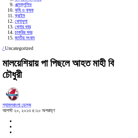
এক্সক্লুসিভ
কৃষি ও কৃষক
ক্রাইম
খেলাধুলা
খেলার খবর
চাকরির খবর
জাতীয় সংবাদ
/
Uncategorized
মালয়েশিয়ায় পা পিছলে আহত মাহী বি
চৌধুরী
শ্যামলবাংলা ডেস্ক
আগস্ট ২০, ২০১৩ ৫:২০ অপরাহ্ণ