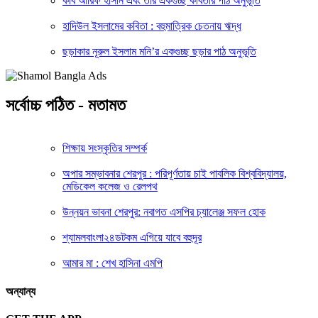
কবি আরিফ হাসান এবং তাঁর একগুচ্ছ কবিতার পাঠ অনুভূতি
হাদিউল ইসলামের কবিতা : বহুমাত্রিক চেতনায় ঋদ্ধ
ছড়াকার নূরুল ইসলাম মনি’র একগুচ্ছ ছড়ার পাঠ অনুভূতি
সর্বোচ্চ পঠিত - মতামত
শিক্ষায় সংস্কৃতির সম্পর্ক
অপার সম্ভাবনার শেরপুর : পরিপূর্ণতায় চাই পাবলিক বিশ্ববিদ্যালয়,
মেডিকেল কলেজ ও রেলপথ
উন্নয়ন ভাবনা শেরপুর: নবাগত এসপির চ্যালেঞ্জ সফল হোক
শ্যামলবাংলা২৪ডটকম এগিয়ে যাবে বহুদূর
আমার মা : শেখ হাসিনা এমপি
অন্যান্য