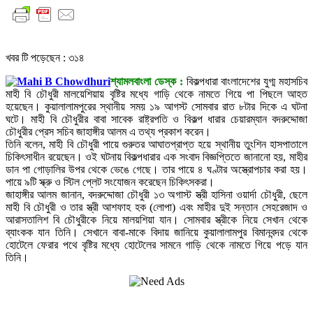
খবর টি পড়েছেন :
৩১৪
শ্যামলবাংলা ডেস্ক :
বিকল্পধারা বাংলাদেশের যুগ্ম মহাসচিব
মাহী বি চৌধুরী মালয়েশিয়ায় বৃষ্টির মধ্যে গাড়ি থেকে নামতে গিয়ে পা পিছলে আহত
হয়েছেন। কুয়ালালামপুরের স্থানীয় সময় ১৯ আগস্ট সোমবার রাত ৮টার দিকে এ ঘটনা
ঘটে। মাহী বি চৌধুরীর বাবা সাবেক রাষ্ট্রপতি ও বিকল্প ধারার চেয়ারম্যান বদরুদ্দোজা
চৌধুরীর প্রেস সচিব জাহাঙ্গীর আলম এ তথ্য প্রকাশ করেন।
তিনি বলেন, মাহী বি চৌধুরী পায়ে গুরুতর আঘাতপ্রাপ্ত হয়ে স্থানীয় তুংশিন হাসপাতালে
চিকিৎসাধীন রয়েছেন। ওই ঘটনায় বিকল্পধারার এক সংবাদ বিজ্ঞপ্তিতে জানানো হয়, মাহীর
ডান পা গোড়ালির উপর থেকে ভেঙে গেছে। তার পায়ে ৪ ঘণ্টার অস্ত্রোপচার করা হয়।
পায়ে ৯টি স্ক্রু ও স্টিল প্লেট সংযোজন করেছেন চিকিৎসকরা।
জাহাঙ্গীর আলম জানান, বদরুদ্দোজা চৌধুরী ১৩ অগাস্ট স্ত্রী হাসিনা ওয়ার্দা চৌধুরী, ছেলে
মাহী বি চৌধুরী ও তার স্ত্রী আশফাহ হক (লোপা) এবং মাহীর দুই সন্তান সেহরেজাদ ও
আরাসতালিশ বি চৌধুরীকে নিয়ে মালয়শিয়া যান। সোমবার স্ত্রীকে নিয়ে সেখান থেকে
ব্যাংকক যান তিনি। সেখানে বাবা-মাকে বিদায় জানিয়ে কুয়ালালামপুর বিমানবন্দর থেকে
হোটেলে ফেরার পথে বৃষ্টির মধ্যে হোটেলের সামনে গাড়ি থেকে নামতে গিয়ে পড়ে যান
তিনি।