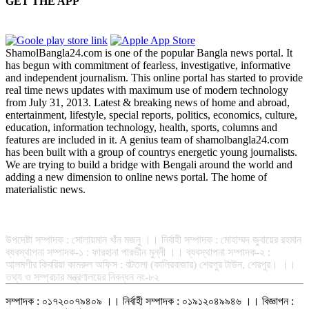
GET THE APP
ShamolBangla24.com is one of the popular Bangla news portal. It
has begun with commitment of fearless, investigative, informative
and independent journalism. This online portal has started to provide
real time news updates with maximum use of modern technology
from July 31, 2013. Latest & breaking news of home and abroad,
entertainment, lifestyle, special reports, politics, economics, culture,
education, information technology, health, sports, columns and
features are included in it. A genius team of shamolbangla24.com
has been built with a group of countrys energetic young journalists.
We are trying to build a bridge with Bengali around the world and
adding a new dimension to online news portal. The home of
materialistic news.
সম্পাদক-প্রকাশক : রফিকুল ইসলাম আধার
উপদেষ্টা সম্পাদক : সোলায়মান খাঁন মজনু ।। নির্বাহী সম্পাদক : মোহাম্মদ জুবায়ের রহমান
ব্যবস্থাপনা সম্পাদক-১ : ফারহানা পারভীন মুন্নী ।। ব্যবস্থাপনা সম্পাদক-২ :
আলমগীর কিবরিয়া কামরুল অফিস : বটতলা (কালিরবাজার) শেরপুর টাউন, শেরপুর। ।।
তথ্য ও সম্প্রচার মন্ত্রণালয়ের নিবন্ধন নং-৮২
সম্পাদক : ০১৭২০০৭৯৪০৯ ।। নির্বাহী সম্পাদক : ০১৯১২০৪৯৯৪৬ ।। বিজ্ঞাপন :