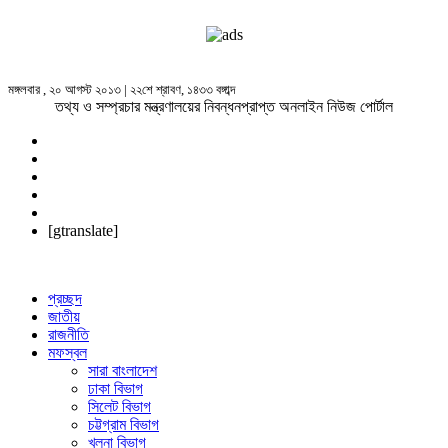
মঙ্গলবার , ২০ আগস্ট ২০১৩ | ২২শে শ্রাবণ, ১৪৩৩ বঙ্গাব্দ
তথ্য ও সম্প্রচার মন্ত্রণালয়ের নিবন্ধনপ্রাপ্ত অনলাইন নিউজ পোর্টাল
[gtranslate]
প্রচ্ছদ
জাতীয়
রাজনীতি
মফস্বল
সারা বাংলাদেশ
ঢাকা বিভাগ
সিলেট বিভাগ
চট্টগ্রাম বিভাগ
খুলনা বিভাগ