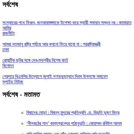
সর্বশেষ
সংস্কারের পথে ফিরুন, জনআকাঙ্ক্ষাকে উপেক্ষা করে স্থায়ী সমাধান সম্ভব নয় : জামায়াত
আমির
রাজনীতি
আমরা নতজানু রাষ্ট্র পর্যায়ে আর কখনো ফিরে যাবো না : পররাষ্ট্রমন্ত্রী
ঢাকা
রোমান্টিক ছবির সঙ্গে দেব-শুভশ্রীর বিশেষ বার্তা
বিনোদন
শেরপুরে বিএনপির উদ্যোগে জুলাই গণঅভ্যুত্থান দিবস উপলক্ষে সমাবেশ
স্লাইড নিউজ
সর্বশেষ - মতামত
বিষাদের ঘোড়া : বিষন্ন সুন্দরের প্রতিধ্বনি -ড. বিভূতি ভূষণ মিত্র
‘নীলকন্ঠের গান’ কাব্যগ্রন্থের পাঠানুভূতি : মোহাম্মদ রবিউল আলম