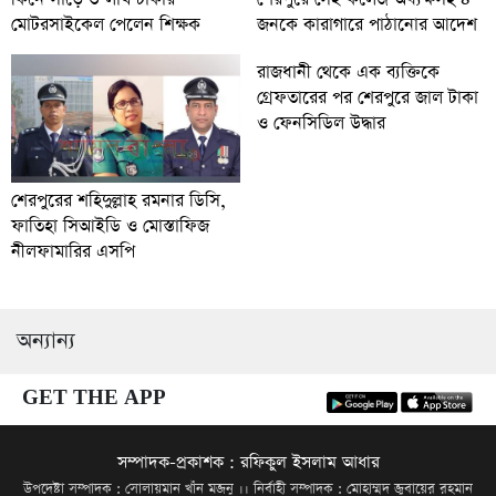
জনকে কারাগারে পাঠানোর আদেশ
মোটরসাইকেল পেলেন শিক্ষক
রাজধানী থেকে এক ব্যক্তিকে
গ্রেফতারের পর শেরপুরে জাল টাকা
ও ফেনসিডিল উদ্ধার
শেরপুরের শহিদুল্লাহ রমনার ডিসি,
ফাতিহা সিআইডি ও মোস্তাফিজ
নীলফামারির এসপি
অন্যান্য
GET THE APP
সম্পাদক-প্রকাশক : রফিকুল ইসলাম আধার
উপদেষ্টা সম্পাদক : সোলায়মান খাঁন মজনু ।। নির্বাহী সম্পাদক : মোহাম্মদ জুবায়ের রহমান