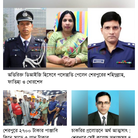
অতিরিক্ত ডিআইজি হিসেবে পদোন্নতি পেলেন শেরপুরের শহিদুল্লাহ,
ফাতিহা ও খোরশেদ
চাকরির প্রলোভনে অর্থ আত্মসাৎ :
শেরপুরে ২৭০০ টাকার পাঞ্জাবি
শেরপুরে সেই কলেজ অধ্যক্ষসহ ৪
কিনে সাড়ে ৩ লাখ টাকার