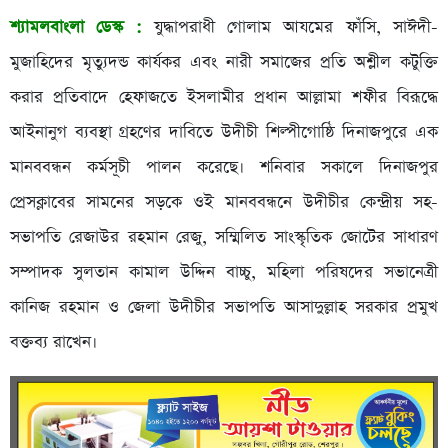
শ্যামলবাংলা ডেস্ক :
যুদ্ধাপরাধী গোলাম আযমের ফাঁসি, সাঈদী-
মুজাহিদের মৃত্যুদন্ড কার্যকর এবং নারী সমাজের প্রতি অশ্লীল কটুক্তি
করার প্রতিবাদে হেফাজতে ইসলামীর প্রধান আল্লামা শফীর বিরূদ্ধে
আইনানুগ ব্যবস্থা গ্রহণের দাবিতে উদীচী শিল্পীগোষ্ঠি দিনাজপুরে এক
মানববন্ধন কর্মসূচী পালন করেছে। শনিবার সকালে দিনাজপুর
প্রেসক্লাবের সামনের সড়কে ওই মানববন্ধনে উদীচীর কেন্দ্রীয় সহ-
সভাপতি রেজাউর রহমান রেজু, সম্মিলিত সাংস্কৃতিক জোটের সাধারণ
সম্পাদক সুলতান কামাল উদ্দিন বাচ্চু, মহিলা পরিষদের সভানেত্রী
কানিজ রহমান ও জেলা উদীচীর সভাপতি আসাদুল্লাহ সরকার প্রমুখ
বক্তব্য রাখেন।