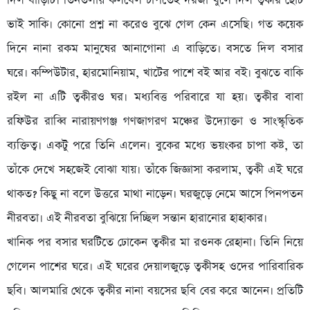
দিল বাড়িটি। তিনতলায় কলবেল চাপতেই দরজা খুলে দিল ত্বকীর ছোট
ভাই সাকি। কোনো প্রশ্ন না করেও বুঝে গেল কেন এসেছি। গত কয়েক
দিনে নানা রকম মানুষের আনাগোনা এ বাড়িতে। বসতে দিল বসার
ঘরে। কম্পিউটার, হারমোনিয়াম, খাটের পাশে বই আর বই। বুঝতে বাকি
রইল না এটি ত্বকীরও ঘর। মধ্যবিত্ত পরিবারে যা হয়। ত্বকীর বাবা
রফিউর রাব্বি নারায়ণগঞ্জ গণজাগরণ মঞ্চের উদ্যোক্তা ও সাংস্কৃতিক
ব্যক্তিত্ব। একটু পরে তিনি এলেন। বুকের মধ্যে ভয়ংকর চাপা কষ্ট, তা
তাঁকে দেখে সহজেই বোঝা যায়। তাঁকে জিজ্ঞাসা করলাম, ত্বকী এই ঘরে
থাকত? কিছু না বলে উত্তরে মাথা নাড়েন। ঘরজুড়ে নেমে আসে পিনপতন
নীরবতা। এই নীরবতা বুঝিয়ে দিচ্ছিল সন্তান হারানোর হাহাকার।
খানিক পর বসার ঘরটিতে ঢোকেন ত্বকীর মা রওনক রেহানা। তিনি নিয়ে
গেলেন পাশের ঘরে। এই ঘরের দেয়ালজুড়ে ত্বকীসহ ওদের পারিবারিক
ছবি। আলমারি থেকে ত্বকীর নানা বয়সের ছবি বের করে আনেন। প্রতিটি