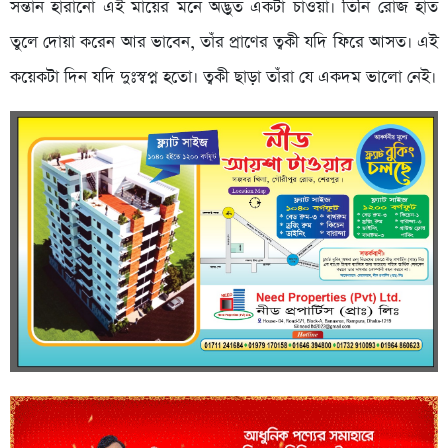
সন্তান হারানো এই মায়ের মনে অদ্ভুত একটা চাওয়া। তিনি রোজ হাত
তুলে দোয়া করেন আর ভাবেন, তাঁর প্রাণের ত্বকী যদি ফিরে আসত। এই
কয়েকটা দিন যদি দুঃস্বপ্ন হতো। ত্বকী ছাড়া তাঁরা যে একদম ভালো নেই।