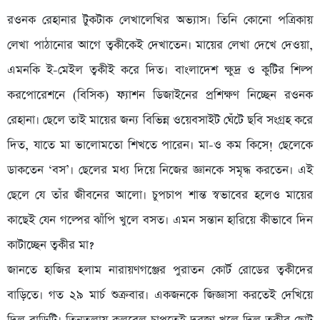
রওনক রেহানার টুকটাক লেখালেখির অভ্যাস। তিনি কোনো পত্রিকায়
লেখা পাঠানোর আগে ত্বকীকেই দেখাতেন। মায়ের লেখা দেখে দেওয়া,
এমনকি ই-মেইল ত্বকীই করে দিত। বাংলাদেশ ক্ষুদ্র ও কুটির শিল্প
করপোরেশনে (বিসিক) ফ্যাশন ডিজাইনের প্রশিক্ষণ নিচ্ছেন রওনক
রেহানা। ছেলে তাই মায়ের জন্য বিভিন্ন ওয়েবসাইট ঘেঁটে ছবি সংগ্রহ করে
দিত, যাতে মা ভালোমতো শিখতে পারেন। মা-ও কম কিসে! ছেলেকে
ডাকতেন ‘বস’। ছেলের মধ্য দিয়ে নিজের জ্ঞানকে সমৃদ্ধ করতেন। এই
ছেলে যে তাঁর জীবনের আলো। চুপচাপ শান্ত স্বভাবের হলেও মায়ের
কাছেই যেন গল্পের ঝাঁপি খুলে বসত। এমন সন্তান হারিয়ে কীভাবে দিন
কাটাচ্ছেন ত্বকীর মা?
জানতে হাজির হলাম নারায়ণগঞ্জের পুরাতন কোর্ট রোডের ত্বকীদের
বাড়িতে। গত ২৯ মার্চ শুক্রবার। একজনকে জিজ্ঞাসা করতেই দেখিয়ে