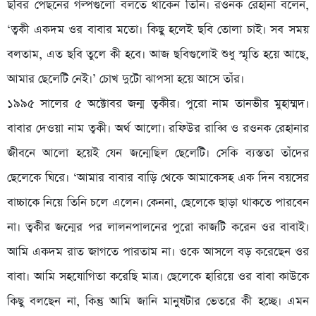
ছবির পেছনের গল্পগুলো বলতে থাকেন তিনি। রওনক রেহানা বলেন,
‘ত্বকী একদম ওর বাবার মতো। কিছু হলেই ছবি তোলা চাই। সব সময়
বলতাম, এত ছবি তুলে কী হবে। আজ ছবিগুলোই শুধু স্মৃতি হয়ে আছে,
আমার ছেলেটি নেই।’ চোখ দুটো ঝাপসা হয়ে আসে তাঁর।
১৯৯৫ সালের ৫ অক্টোবর জন্ম ত্বকীর। পুরো নাম তানভীর মুহাম্মদ।
বাবার দেওয়া নাম ত্বকী। অর্থ আলো। রফিউর রাব্বি ও রওনক রেহানার
জীবনে আলো হয়েই যেন জন্মেছিল ছেলেটি। সেকি ব্যস্ততা তাঁদের
ছেলেকে ঘিরে। ‘আমার বাবার বাড়ি থেকে আমাকেসহ এক দিন বয়সের
বাচ্চাকে নিয়ে তিনি চলে এলেন। কেননা, ছেলেকে ছাড়া থাকতে পারবেন
না। ত্বকীর জন্মের পর লালনপালনের পুরো কাজটি করেন ওর বাবাই।
আমি একদম রাত জাগতে পারতাম না। ওকে আসলে বড় করেছেন ওর
বাবা। আমি সহযোগিতা করেছি মাত্র। ছেলেকে হারিয়ে ওর বাবা কাউকে
কিছু বলছেন না, কিন্তু আমি জানি মানুুষটার ভেতরে কী হচ্ছে। এমন