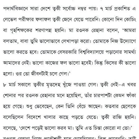
পদার্থবিজ্ঞানে সারা দেশে ত্বকী সর্বোচ্চ নম্বর পায়। ৭ মার্চ প্রকাশিত এ
লেভেল পরীক্ষার ফলাফল ত্বকী জেনে যেতে পারেনি। কোনো দিন কোচিং
বা গৃহশিক্ষকের শরণাপন্ন হয়নি। মা রওনক রেহানা বলেন, ‘আমরা
বলতাম, বাবা তুমি ভালোভাবে লেখাপড়া করো। তোমাকে নিজ উদ্যোগে
ভালো করতে হবে। তোমাকে বেসরকারি বিশ্ববিদ্যালয়ে পড়ানোর সামর্থ্য
আমাদের নেই। ভালো কাজের ফল ভালো হবেই। কিন্তু কিসের কী ভালো
হলো। ওর তো জীবনটাই চলে গেল।’
৮ মার্চ সকালে ত্বকীর মৃতদেহ খুঁজে পাওয়া গেল। ত্বকী নেই—এ খবর
শোনার পর রওনক রেহানার মনে হয়েছিল, তাঁর চারপাশটা কেমন ফাঁকা
হয়ে গেছে। শুধু ভেবেছেন, কেন তিনি বেঁচে আছেন। কতবার ছেলেকে
বলেছিলেন বিদেশে খালার কাছে পড়তে যেতে। ত্বকী রাজি হয়নি।
বলেছে, ‘দেশে পড়েই ভালো করব মা। তুমি এত চিন্তা কোরো না তো।’