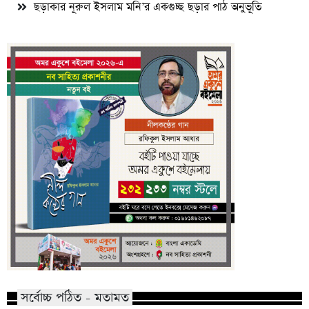
ছড়াকার নূরুল ইসলাম মনি’র একগুচ্ছ ছড়ার পাঠ অনুভূতি
সর্বোচ্চ পঠিত - মতামত