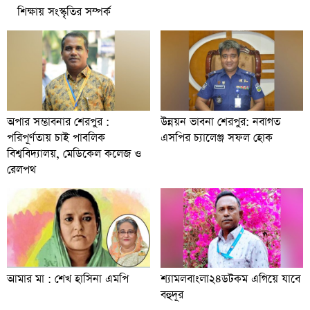
শিক্ষায় সংস্কৃতির সম্পর্ক
অপার সম্ভাবনার শেরপুর :
উন্নয়ন ভাবনা শেরপুর: নবাগত
পরিপূর্ণতায় চাই পাবলিক
এসপির চ্যালেঞ্জ সফল হোক
বিশ্ববিদ্যালয়, মেডিকেল কলেজ ও
রেলপথ
আমার মা : শেখ হাসিনা এমপি
শ্যামলবাংলা২৪ডটকম এগিয়ে যাবে
বহুদূর