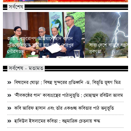
সর্বশেষ
জাতীয় বৃক্ষরোপণ অভিযানে ছাদ বাগান
প্রতিযোগিতায় তৃতীয় স্থান অর্জন শেরপুর
সারা দেশে বাড়বে বজ্রসহ 
পৌরসভার
প্রবণতা
সর্বশেষ - মতামত
বিষাদের ঘোড়া : বিষন্ন সুন্দরের প্রতিধ্বনি -ড. বিভূতি ভূষণ মিত্র
‘নীলকন্ঠের গান’ কাব্যগ্রন্থের পাঠানুভূতি : মোহাম্মদ রবিউল আলম
কবি আরিফ হাসান এবং তাঁর একগুচ্ছ কবিতার পাঠ অনুভূতি
হাদিউল ইসলামের কবিতা : বহুমাত্রিক চেতনায় ঋদ্ধ